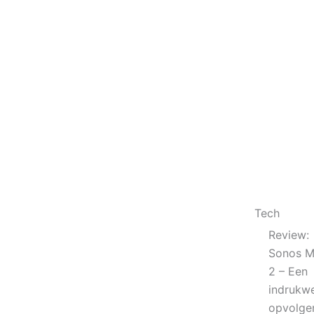
Tech
Review:
Sonos 
2 – Een
indrukw
opvolge