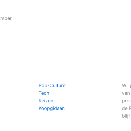
ember
Pop-Culture
Wil 
Tech
van
Reizen
pro
Koopgidsen
de 
blij