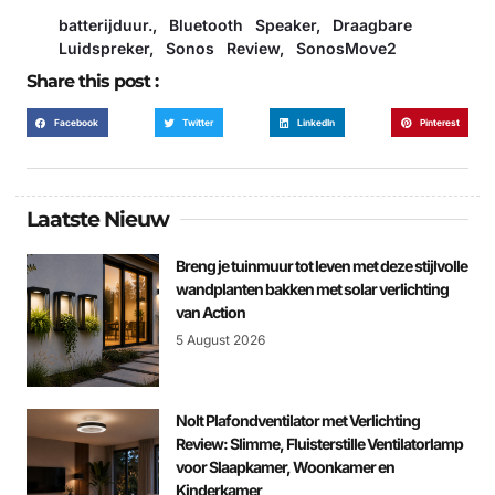
batterijduur.
,
Bluetooth Speaker
,
Draagbare
Luidspreker
,
Sonos Review
,
SonosMove2
Share this post :
Facebook
Twitter
LinkedIn
Pinterest
Laatste Nieuw
Breng je tuinmuur tot leven met deze stijlvolle
wandplanten bakken met solar verlichting
van Action
5 August 2026
Nolt Plafondventilator met Verlichting
Review: Slimme, Fluisterstille Ventilatorlamp
voor Slaapkamer, Woonkamer en
Kinderkamer