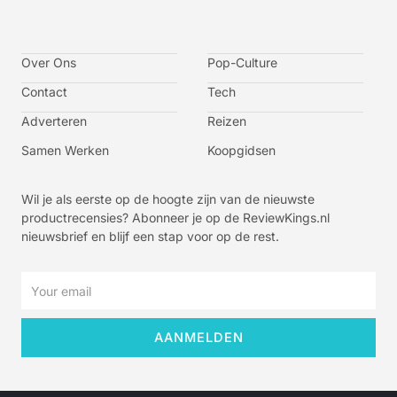
I
I
I
I
c
c
c
c
o
o
o
o
n
n
n
n
-
-
-
-
Over Ons
f
t
i
y
Pop-Culture
a
w
n
o
c
i
s
u
Contact
Tech
e
t
t
t
b
t
a
u
o
e
g
b
Adverteren
Reizen
o
r
r
e
k
a
-
m
v
Samen Werken
Koopgidsen
-
1
Wil je als eerste op de hoogte zijn van de nieuwste
productrecensies? Abonneer je op de ReviewKings.nl
nieuwsbrief en blijf een stap voor op de rest.
Email
AANMELDEN