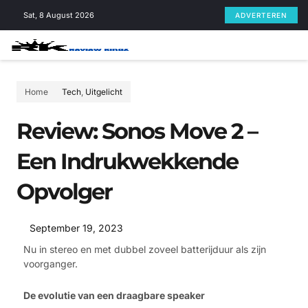
Skip
Sat, 8 August 2026
ADVERTEREN
to
content
Home
Tech
,
Uitgelicht
Review: Sonos Move 2 –
Een Indrukwekkende
Opvolger
September 19, 2023
Nu in stereo en met dubbel zoveel batterijduur als zijn
voorganger.
De evolutie van een draagbare speaker