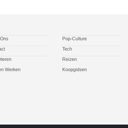
 Ons
Pop-Culture
act
Tech
rteren
Reizen
n Werken
Koopgidsen