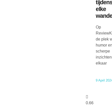
tijden
elke
wandel
Op
ReviewK
de plek 
humor e
scherpe
inzichten
elkaar
9 April 202