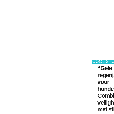
COOL ST
“Gele
regen
voor
honde
Combi
veilig
met sti