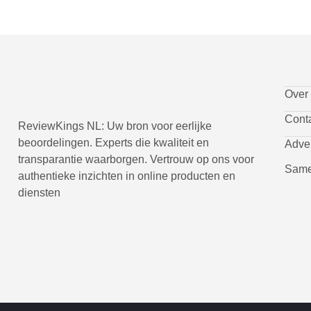
Over
Cont
ReviewKings NL: Uw bron voor eerlijke
beoordelingen. Experts die kwaliteit en
Adve
transparantie waarborgen. Vertrouw op ons voor
Same
authentieke inzichten in online producten en
diensten
I
I
I
I
c
c
c
c
o
o
o
o
n
n
n
n
-
-
-
-
f
t
i
y
a
w
n
o
c
i
s
u