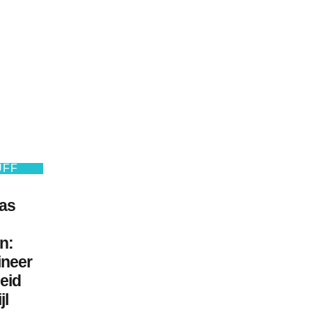
UFF
jas
n:
neer
heid
jl