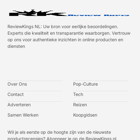
ReviewKings NL: Uw bron voor eerlijke beoordelingen.
Experts die kwaliteit en transparantie waarborgen. Vertrouw
op ons voor authentieke inzichten in online producten en
diensten
I
I
I
I
c
c
c
c
o
o
o
o
n
n
n
n
-
-
-
-
Over Ons
f
t
i
y
Pop-Culture
a
w
n
o
c
i
s
u
Contact
Tech
e
t
t
t
b
t
a
u
o
e
g
b
Adverteren
Reizen
o
r
r
e
k
a
-
m
v
Samen Werken
Koopgidsen
-
1
Wil je als eerste op de hoogte zijn van de nieuwste
productrecensies? Abonneer je op de ReviewKings.nl