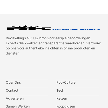
ReviewKings NL: Uw bron voor eerlijke beoordelingen.
Experts die kwaliteit en transparantie waarborgen. Vertrouw
op ons voor authentieke inzichten in online producten en
diensten
I
I
I
I
c
c
c
c
o
o
o
o
n
n
n
n
-
-
-
-
Over Ons
f
t
i
y
Pop-Culture
a
w
n
o
c
i
s
u
Contact
Tech
e
t
t
t
b
t
a
u
o
e
g
b
Adverteren
Reizen
o
r
r
e
k
a
-
m
v
Samen Werken
Koopgidsen