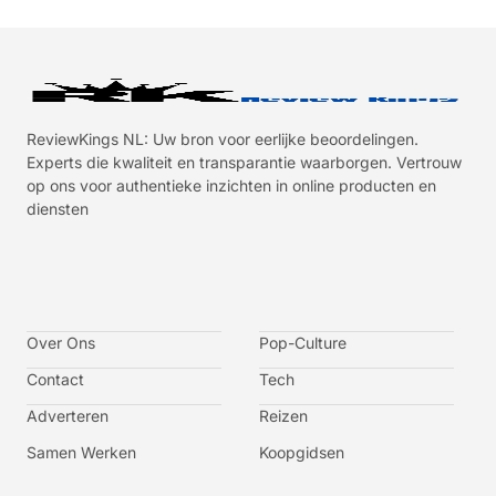
ReviewKings NL: Uw bron voor eerlijke beoordelingen.
Experts die kwaliteit en transparantie waarborgen. Vertrouw
op ons voor authentieke inzichten in online producten en
diensten
I
I
I
I
c
c
c
c
o
o
o
o
n
n
n
n
-
-
-
-
Over Ons
f
t
i
y
Pop-Culture
a
w
n
o
c
i
s
u
Contact
Tech
e
t
t
t
b
t
a
u
o
e
g
b
Adverteren
Reizen
o
r
r
e
k
a
-
m
v
Samen Werken
Koopgidsen
-
1