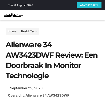
Skip
Thu, 6 August 2026
ADVERTEREN
to
content
Home
Beeld
,
Tech
Alienware 34
AW3423DWF Review: Een
Doorbraak In Monitor
Technologie
September 22, 2023
Overzicht: Alienware 34 AW3423DWF