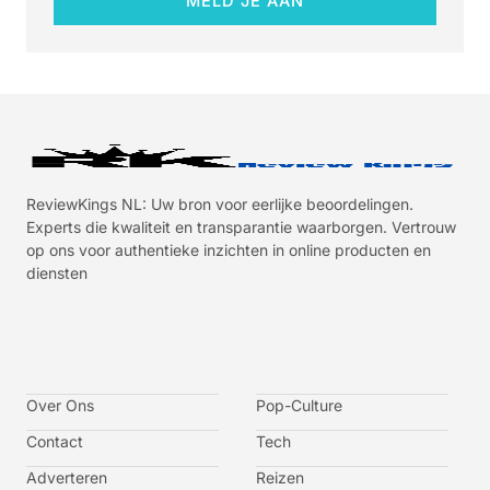
MELD JE AAN
ReviewKings NL: Uw bron voor eerlijke beoordelingen.
Experts die kwaliteit en transparantie waarborgen. Vertrouw
op ons voor authentieke inzichten in online producten en
diensten
I
I
I
I
c
c
c
c
o
o
o
o
n
n
n
n
-
-
-
-
Over Ons
f
t
i
y
Pop-Culture
a
w
n
o
c
i
s
u
Contact
Tech
e
t
t
t
b
t
a
u
o
e
g
b
Adverteren
Reizen
o
r
r
e