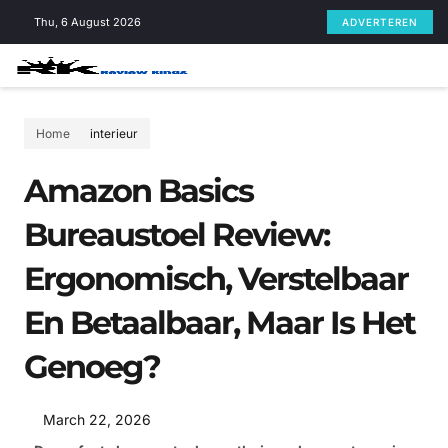
Skip
Thu, 6 August 2026
ADVERTEREN
to
content
Home
interieur
Amazon Basics
Bureaustoel Review:
Ergonomisch, Verstelbaar
En Betaalbaar, Maar Is Het
Genoeg?
March 22, 2026