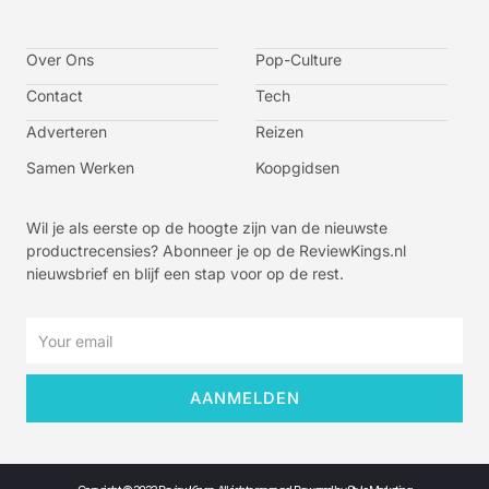
c
c
c
c
o
o
o
o
n
n
n
n
-
-
-
-
Over Ons
f
t
i
y
Pop-Culture
a
w
n
o
c
i
s
u
Contact
Tech
e
t
t
t
b
t
a
u
o
e
g
b
Adverteren
Reizen
o
r
r
e
k
a
-
m
v
Samen Werken
Koopgidsen
-
1
Wil je als eerste op de hoogte zijn van de nieuwste
productrecensies? Abonneer je op de ReviewKings.nl
nieuwsbrief en blijf een stap voor op de rest.
Email
AANMELDEN