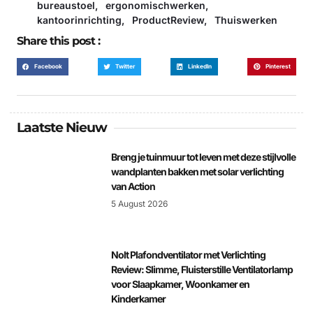
bureaustoel
,
ergonomischwerken
,
kantoorinrichting
,
ProductReview
,
Thuiswerken
Share this post :
Facebook
Twitter
LinkedIn
Pinterest
Laatste Nieuw
Breng je tuinmuur tot leven met deze stijlvolle
wandplanten bakken met solar verlichting
van Action
5 August 2026
Nolt Plafondventilator met Verlichting
Review: Slimme, Fluisterstille Ventilatorlamp
voor Slaapkamer, Woonkamer en
Kinderkamer