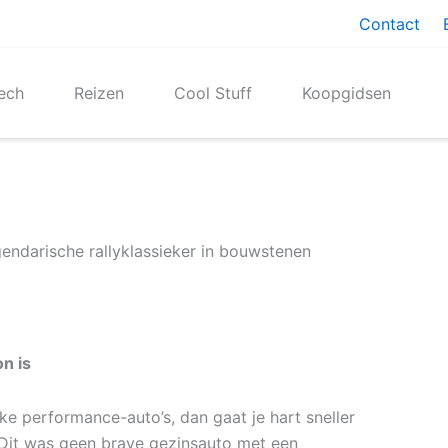
Contact
ech
Reizen
Cool Stuff
Koopgidsen
endarische rallyklassieker in bouwstenen
n is
eke performance-auto’s, dan gaat je hart sneller
 Dit was geen brave gezinsauto met een