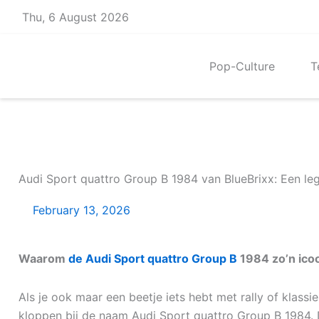
Skip
Thu, 6 August 2026
to
content
Pop-Culture
T
Audi Sport quattro Group B 1984 van BlueBrixx: Een leg
February 13, 2026
Waarom
de Audi Sport quattro Group B
1984 zo’n icoo
Als je ook maar een beetje iets hebt met rally of klassi
kloppen bij de naam Audi Sport quattro Group B 1984.