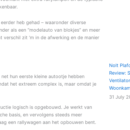
rkenbaar.
k eerder heb gehad – waaronder diverse
inder als een “modelauto van blokjes” en meer
t verschil zit ’m in de afwerking en de manier
Nolt Plaf
Review: Sl
 net hun eerste kleine autootje hebben
Ventilato
omdat het extreem complex is, maar omdat je
Woonkame
31 July 
tructie logisch is opgebouwd. Je werkt van
sche basis, en vervolgens steeds meer
 laag een rallywagen aan het opbouwen bent.