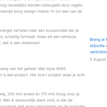
’s nog nauwelijks werden beteugeld door regels.
merkende boxy design maken ’m tot een van de
-energie vertalen naar een bouwmodel dat je
in, schattig formaat, maar als een serieuze
Breng je 
, dat is een statement.
stijlvoll
verlichti
5 August
vang van het geheel. Met bijna 4000
t is een project. Het soort project waar je echt
ng, 245 mm breed en 175 mm hoog voor je.
 Wat ik persoonlijk sterk vind, is dat de
voorkant met extra rallylampen en de typische