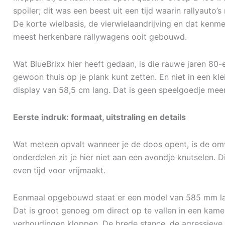
spoiler; dit was een beest uit een tijd waarin rallyauto
De korte wielbasis, de vierwielaandrijving en dat ken
meest herkenbare rallywagens ooit gebouwd.
Wat BlueBrixx hier heeft gedaan, is die rauwe jaren 80
gewoon thuis op je plank kunt zetten. En niet in een kle
display van 58,5 cm lang. Dat is geen speelgoedje meer
Eerste indruk: formaat, uitstraling en details
Wat meteen opvalt wanneer je de doos opent, is de om
onderdelen zit je hier niet aan een avondje knutselen. Di
even tijd voor vrijmaakt.
Eenmaal opgebouwd staat er een model van 585 mm la
Dat is groot genoeg om direct op te vallen in een kamer.
verhoudingen kloppen. De brede stance, de agressieve 