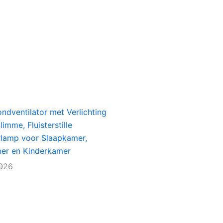
ondventilator met Verlichting
imme, Fluisterstille
rlamp voor Slaapkamer,
r en Kinderkamer
2026