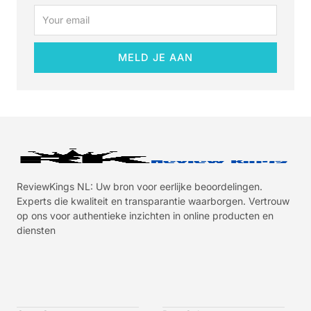
Email
MELD JE AAN
ReviewKings NL: Uw bron voor eerlijke beoordelingen.
Experts die kwaliteit en transparantie waarborgen. Vertrouw
op ons voor authentieke inzichten in online producten en
diensten
I
I
I
I
c
c
c
c
o
o
o
o
n
n
n
n
-
-
-
-