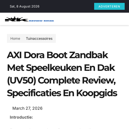
Skip
Sat, 8 August 2026
ADVERTEREN
to
content
Home
Tuinaccessoires
AXI Dora Boot Zandbak
Met Speelkeuken En Dak
(UV50) Complete Review,
Specificaties En Koopgids
March 27, 2026
Introductie: