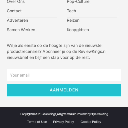
Over Ons
f
t
i
y
Pop-Culture
a
w
n
o
c
i
s
u
Contact
Tech
e
t
t
t
b
t
a
u
o
e
g
b
Adverteren
Reizen
o
r
r
e
k
a
-
m
v
Samen Werken
Koopgidsen
-
1
Wil je als eerste op de hoogte zijn van de nieuwste
productrecensies? Abonneer je op de ReviewKings.nl
nieuwsbrief en blijf een stap voor op de rest.
Email
AANMELDEN
Copyright © 2023 ReviewKings, All rights reserved. Powered by Style Marketing
Terms of Use
Privacy Policy
Cookie Policy