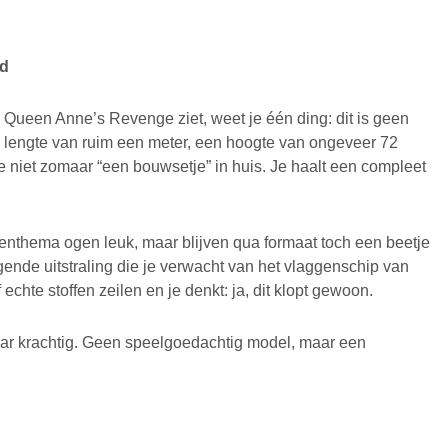
id
: Queen Anne’s Revenge ziet, weet je één ding: dit is geen
en lengte van ruim een meter, een hoogte van ongeveer 72
e niet zomaar “een bouwsetje” in huis. Je haalt een compleet
tenthema ogen leuk, maar blijven qua formaat toch een beetje
igende uitstraling die je verwacht van het vlaggenschip van
chte stoffen zeilen en je denkt: ja, dit klopt gewoon.
aar krachtig. Geen speelgoedachtig model, maar een