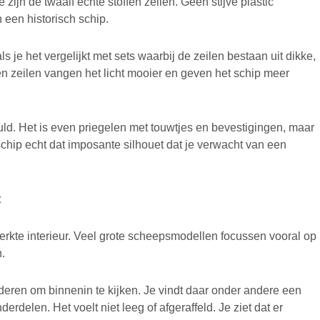
jn de twaalf echte stoffen zeilen. Geen stijve plastic
 een historisch schip.
ls je het vergelijkt met sets waarbij de zeilen bestaan uit dikke,
fen zeilen vangen het licht mooier en geven het schip meer
ld. Het is even priegelen met touwtjes en bevestigingen, maar
et schip echt dat imposante silhouet dat je verwacht van een
t
werkte interieur. Veel grote scheepsmodellen focussen vooral op
n.
deren om binnenin te kijken. Je vindt daar onder andere een
delen. Het voelt niet leeg of afgeraffeld. Je ziet dat er