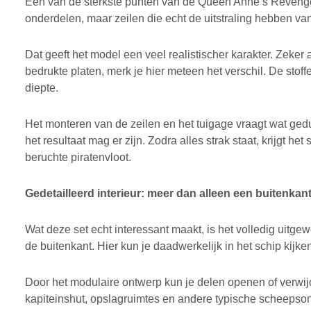
Een van de sterkste punten van de Queen Anne’s Revenge zi
onderdelen, maar zeilen die echt de uitstraling hebben van
Dat geeft het model een veel realistischer karakter. Zeker a
bedrukte platen, merk je hier meteen het verschil. De stof
diepte.
Het monteren van de zeilen en het tuigage vraagt wat gedu
het resultaat mag er zijn. Zodra alles strak staat, krijgt h
beruchte piratenvloot.
Gedetailleerd interieur: meer dan alleen een buitenkan
Wat deze set echt interessant maakt, is het volledig uitge
de buitenkant. Hier kun je daadwerkelijk in het schip kijke
Door het modulaire ontwerp kun je delen openen of verwij
kapiteinshut, opslagruimtes en andere typische scheepsonder