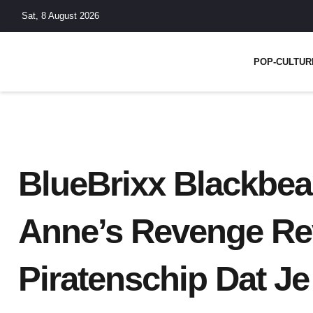
Skip
Sat, 8 August 2026
to
content
POP-CULTUR
BlueBrixx Blackbea
Anne’s Revenge Re
Piratenschip Dat J