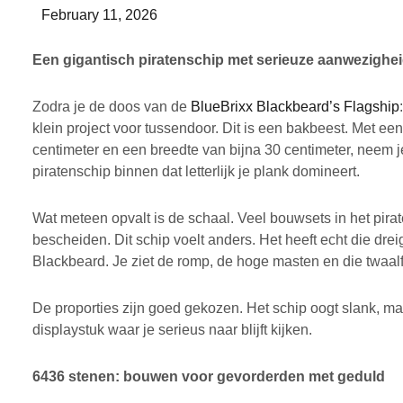
February 11, 2026
Een gigantisch piratenschip met serieuze aanwezighe
Zodra je de doos van de
BlueBrixx Blackbeard’s Flagship
klein project voor tussendoor. Dit is een bakbeest. Met e
centimeter en een breedte van bijna 30 centimeter, neem j
piratenschip binnen dat letterlijk je plank domineert.
Wat meteen opvalt is de schaal. Veel bouwsets in het pira
bescheiden. Dit schip voelt anders. Het heeft echt die dre
Blackbeard. Je ziet de romp, de hoge masten en die twaalf e
De proporties zijn goed gekozen. Het schip oogt slank, m
displaystuk waar je serieus naar blijft kijken.
6436 stenen: bouwen voor gevorderden met geduld