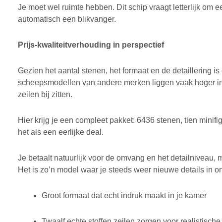
Je moet wel ruimte hebben. Dit schip vraagt letterlijk om ee
automatisch een blikvanger.
Prijs-kwaliteitverhouding in perspectief
Gezien het aantal stenen, het formaat en de detaillering is 
scheepsmodellen van andere merken liggen vaak hoger in p
zeilen bij zitten.
Hier krijg je een compleet pakket: 6436 stenen, tien minifig
het als een eerlijke deal.
Je betaalt natuurlijk voor de omvang en het detailniveau, ma
Het is zo’n model waar je steeds weer nieuwe details in on
Groot formaat dat echt indruk maakt in je kamer
Twaalf echte stoffen zeilen zorgen voor realistische 