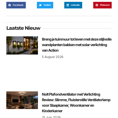
Facebook
Twitter
LinkedIn
Pinterest
Laatste Nieuw
Breng je tuinmuur tot leven met deze stijlvolle
wandplanten bakken met solar verlichting
van Action
5 August 2026
Nolt Plafondventilator met Verlichting
Review: Slimme, Fluisterstille Ventilatorlamp
voor Slaapkamer, Woonkamer en
Kinderkamer
31 July 2026