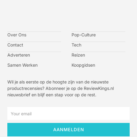
I
I
I
I
c
c
c
c
o
o
o
o
n
n
n
n
-
-
-
-
Over Ons
f
t
i
y
Pop-Culture
a
w
n
o
c
i
s
u
Contact
Tech
e
t
t
t
b
t
a
u
o
e
g
b
Adverteren
Reizen
o
r
r
e
k
a
-
m
v
Samen Werken
Koopgidsen
-
1
Wil je als eerste op de hoogte zijn van de nieuwste
productrecensies? Abonneer je op de ReviewKings.nl
nieuwsbrief en blijf een stap voor op de rest.
Email
AANMELDEN