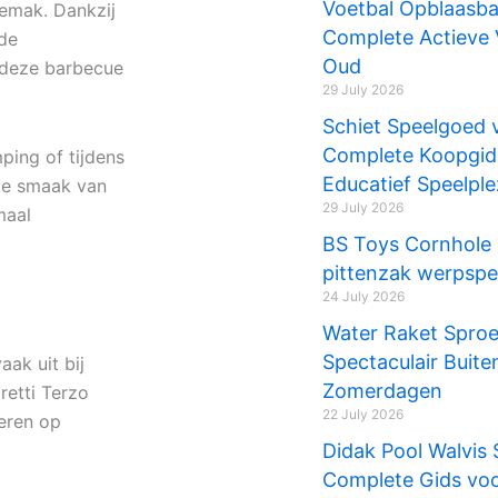
Voetbal Opblaasba
gemak. Dankzij
Complete Actieve 
 de
Oud
t deze barbecue
29 July 2026
Schiet Speelgoed 
Complete Koopgids 
ping of tijdens
Educatief Speelple
eke smaak van
29 July 2026
maal
BS Toys Cornhole 
pittenzak werpspe
24 July 2026
Water Raket Sproe
Spectaculair Buit
ak uit bij
Zomerdagen
etti Terzo
22 July 2026
veren op
Didak Pool Walvis 
Complete Gids voo