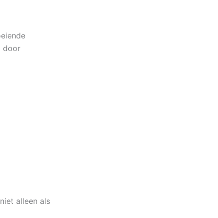
loeiende
d door
iet alleen als