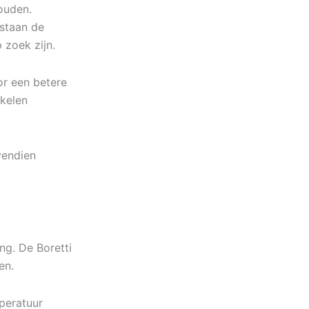
ouden.
tstaan de
 zoek zijn.
or een betere
kkelen
vendien
ng. De Boretti
en.
peratuur