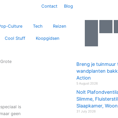
Contact
Blog
I
I
I
Pop-Culture
Tech
Reizen
c
c
c
o
o
o
Cool Stuff
Koopgidsen
n
n
n
-
-
-
f
y
t
a
o
w
 Grote
Breng je tuinmuur t
c
u
i
wandplanten bakke
e
t
t
Action
b
u
t
5 August 2026
o
b
e
Nolt Plafondventil
o
e
r
Slimme, Fluistersti
k
-
Slaapkamer, Woon
speciaal is
v
31 July 2026
 maar geen