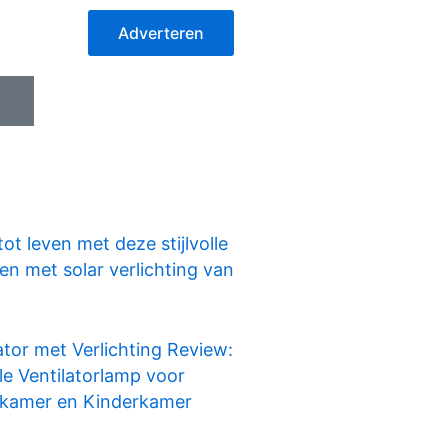
Adverteren
I
c
o
n
-
i
n
ot leven met deze stijlvolle
s
n met solar verlichting van
t
a
g
ator met Verlichting Review:
r
lle Ventilatorlamp voor
a
kamer en Kinderkamer
m
-