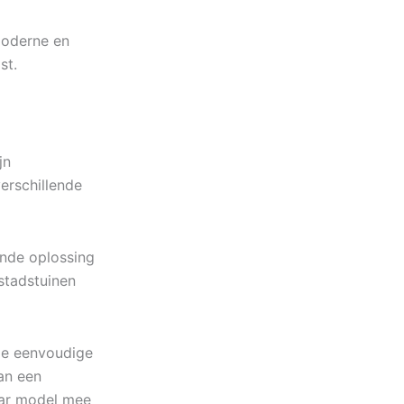
moderne en
st.
jn
erschillende
nde oplossing
stadstuinen
 de eenvoudige
an een
aar model mee