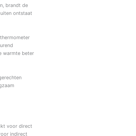
n, brandt de
luiten ontstaat
e thermometer
durend
de warmte beter
gerechten
angzaam
kt voor direct
oor indirect