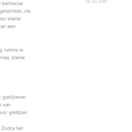
22 July 2026
e barbecue
erechten, vis
oor kleine
van een
 ruimte in
rras, kleine
 gietijzeren
n van
or gietijzer.
. Zodra het