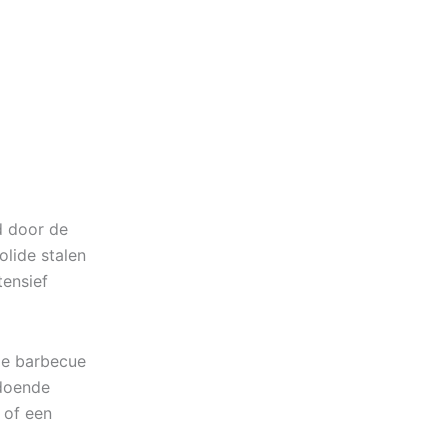
d door de
olide stalen
tensief
de barbecue
oldoende
 of een