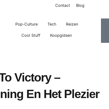
Contact
Blog
I
I
Pop-Culture
Tech
Reizen
Cool Stuff
Koopgidsen
f
t
To Victory –
ing En Het Plezier