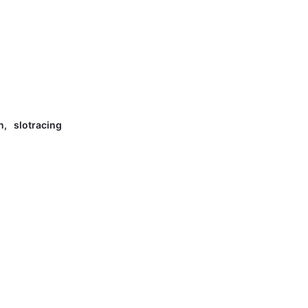
n
,
slotracing