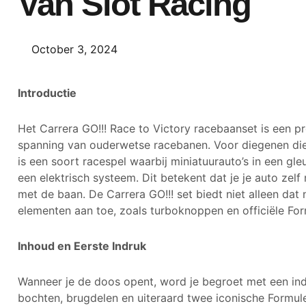
Van Slot Racing
October 3, 2024
Introductie
Het Carrera GO!!! Race to Victory racebaanset is een 
spanning van ouderwetse racebanen. Voor diegenen die 
is een soort racespel waarbij miniatuurauto’s in een gl
een elektrisch systeem. Dit betekent dat je je auto zel
met de baan. De Carrera GO!!! set biedt niet alleen da
elementen aan toe, zoals turboknoppen en officiële For
Inhoud en Eerste Indruk
Wanneer je de doos opent, word je begroet met een in
bochten, brugdelen en uiteraard twee iconische Formule 