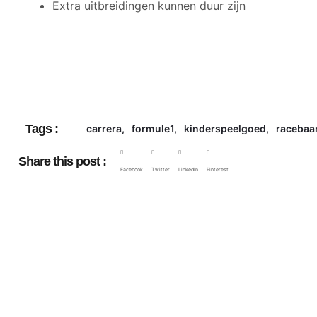
Extra uitbreidingen kunnen duur zijn
Tags :
carrera
,
formule1
,
kinderspeelgoed
,
racebaa
Share this post :
Facebook
Twitter
LinkedIn
Pinterest