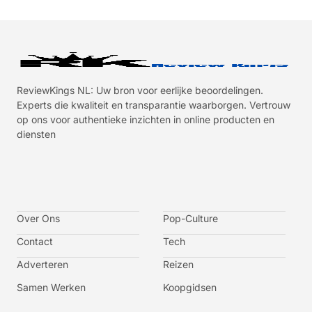
ReviewKings NL: Uw bron voor eerlijke beoordelingen.
Experts die kwaliteit en transparantie waarborgen. Vertrouw
op ons voor authentieke inzichten in online producten en
diensten
I
I
I
I
c
c
c
c
o
o
o
o
n
n
n
n
-
-
-
-
Over Ons
f
t
i
y
Pop-Culture
a
w
n
o
c
i
s
u
Contact
Tech
e
t
t
t
b
t
a
u
o
e
g
b
Adverteren
Reizen
o
r
r
e
k
a
-
m
v
Samen Werken
Koopgidsen
-
1