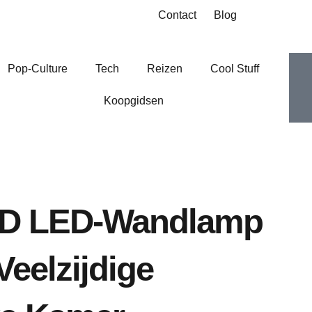
Contact
Blog
I
I
Pop-Culture
Tech
Reizen
Cool Stuff
Koopgidsen
-
-
f
t
D LED-Wandlamp
Veelzijdige
-