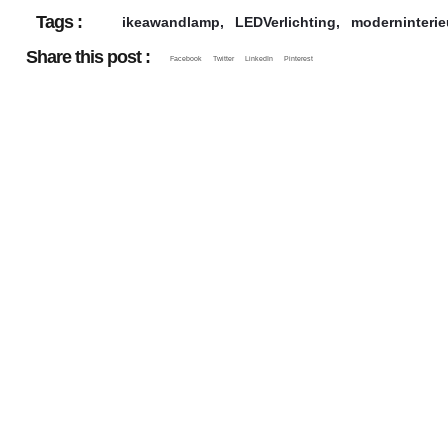
Tags :
ikeawandlamp
,
LEDVerlichting
,
moderninterie
Share this post :
Facebook
Twitter
LinkedIn
Pinterest