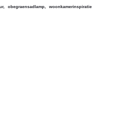
ur
,
obegraensadlamp
,
woonkamerinspiratie