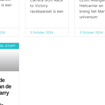
is een
to Victory
Helicarrier en
racebaanset is een
breng het Mar
universum
024
3 October 2024
3 October 2024
OL STUFF
de
an de
arry