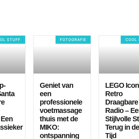
OL STUFF
FOTOGRAFIE
COOL 
p-
Geniet van
LEGO Ico
Santa
een
Retro
re
professionele
Draagbare
voetmassage
Radio – E
 Een
thuis met de
Stijlvolle S
ssieker
MIKO:
Terug in d
ontspanning
Tijd