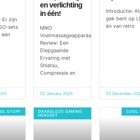
en verlichting
Introductie: Al
in één!
gek bent op 
 Er zijn
én van retro
GO-sets
MIKO
 een
Voetmassageapparaat
Review: Een
Diepgaande
Ervaring met
Shiatsu,
Compressie en
025
22 January 2025
22 December 20
OL STUFF
DRAADLOZE GAMING
COOL 
HEADSET