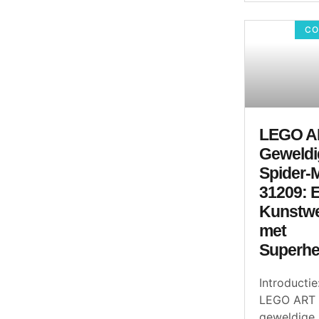
CO
LEGO A
Geweldi
Spider-
31209: 
Kunstw
met
Superhe
Introductie
LEGO ART
geweldige 