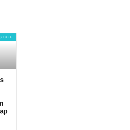
STUFF
ns
en
tap
e