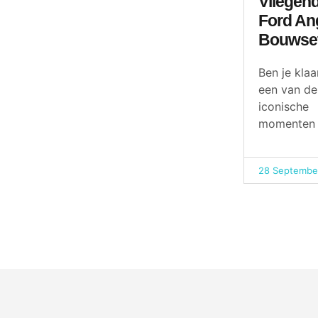
Vliegen
Ford Ang
Bouwset
Ben je kla
een van de
iconische
momenten
28 Septembe