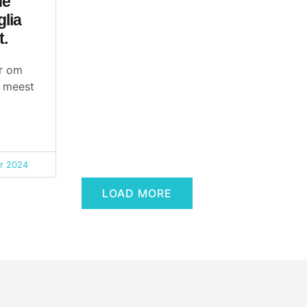
de
lia
.
ar om
 meest
r 2024
LOAD MORE