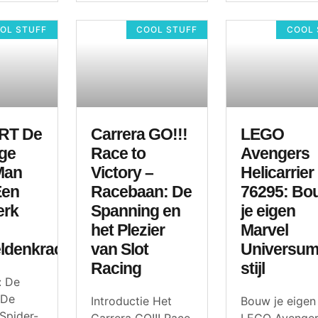
OL STUFF
COOL STUFF
COOL 
RT De
Carrera GO!!!
LEGO
ge
Race to
Avengers
Man
Victory –
Helicarrier
Een
Racebaan: De
76295: Bo
erk
Spanning en
je eigen
het Plezier
Marvel
ldenkracht
van Slot
Universum
Racing
stijl
: De
 De
Introductie Het
Bouw je eigen
Spider-
Carrera GO!!! Race
LEGO Avenge