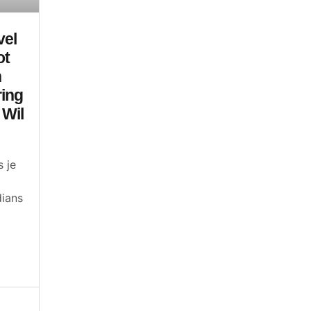
vel
ot
n
ing
 Wil
s je
dians