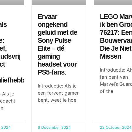
Ervaar
LEGO Mar
als
ongekend
ik ben Gro
geluid met de
76217: Ee
e:
Sony Pulse
Bouwervar
ef,
Elite – dé
Die Je Niet
udsvrij
gaming
Missen
ct
headset voor
Introductie: Al
PS5-fans.
fan bent van
liefhebbers.
Marvel’s Guar
Introductie: Als je
of the
een fervent gamer
 Als je
bent, weet je hoe
gedacht:
in
 2024
6 December 2024
22 October 2024