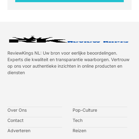
ReviewKings NL: Uw bron voor eerlijke beoordelingen.
Experts die kwaliteit en transparantie waarborgen. Vertrouw
op ons voor authentieke inzichten in online producten en
diensten
I
I
I
I
c
c
c
c
o
o
o
o
n
n
n
n
-
-
-
-
Over Ons
f
t
i
y
Pop-Culture
a
w
n
o
c
i
s
u
Contact
Tech
e
t
t
t
b
t
a
u
o
e
g
b
Adverteren
Reizen
o
r
r
e
k
a
-