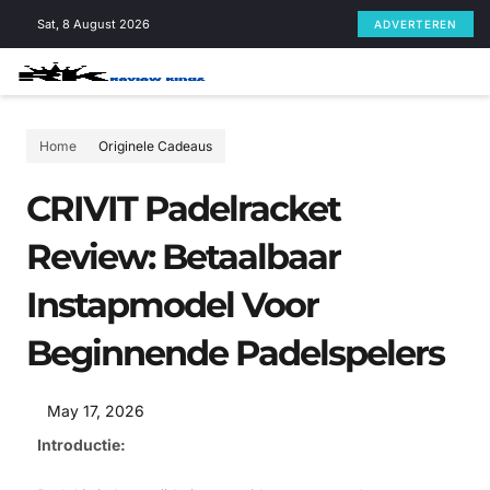
Skip
Sat, 8 August 2026
ADVERTEREN
to
content
Home
Originele Cadeaus
CRIVIT Padelracket
Review: Betaalbaar
Instapmodel Voor
Beginnende Padelspelers
May 17, 2026
Introductie: