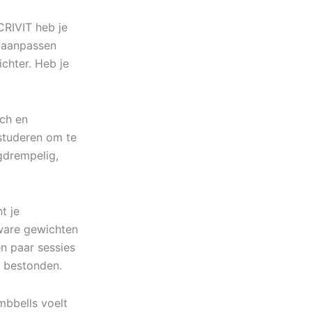
CRIVIT heb je
t aanpassen
ichter. Heb je
sch en
studeren om te
gdrempelig,
t je
zware gewichten
en paar sessies
e bestonden.
mbbells voelt