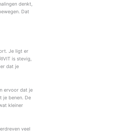
halingen denkt,
 bewegen. Dat
rt. Je ligt er
IVIT is stevig,
er dat je
n ervoor dat je
it je benen. De
wat kleiner
verdreven veel