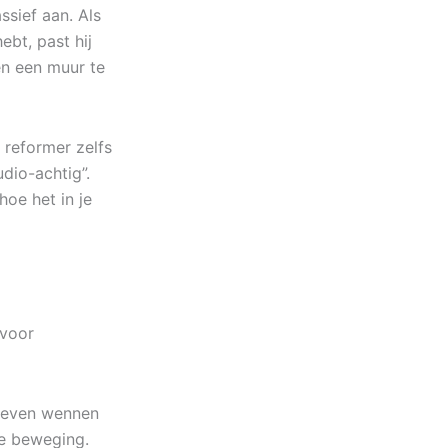
ssief aan. Als
ebt, past hij
n een muur te
 reformer zelfs
udio-achtig”.
hoe het in je
 voor
n even wennen
je beweging.