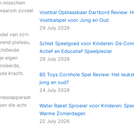
n misschien
e waarom zoveel
Voetbal Opblaasbaar Dartbord Review: H
Voetbalspel voor Jong en Oud
29 July 2026
odel van zo’n
ivend plateau,
Schiet Speelgoed voor Kinderen: De Comp
chillende
Actief en Educatief Speelplezier
je eigen
29 July 2026
roleerde,
te kracht.
BS Toys Cornhole Spel Review: Het leuks
jong en oud?
24 July 2026
itnessapparaat
sen die echt
Water Raket Sproeier voor Kinderen: Spe
Warme Zomerdagen
22 July 2026