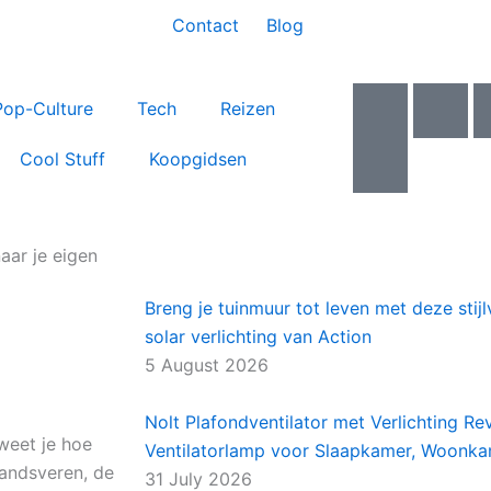
Contact
Blog
I
I
I
Pop-Culture
Tech
Reizen
c
c
c
o
o
o
Cool Stuff
Koopgidsen
n
n
n
-
-
-
f
y
t
a
o
w
aar je eigen
c
u
i
Breng je tuinmuur tot leven met deze sti
e
t
t
solar verlichting van Action
b
u
t
o
b
e
5 August 2026
o
e
r
k
-
Nolt Plafondventilator met Verlichting Rev
 weet je hoe
v
Ventilatorlamp voor Slaapkamer, Woonk
tandsveren, de
31 July 2026