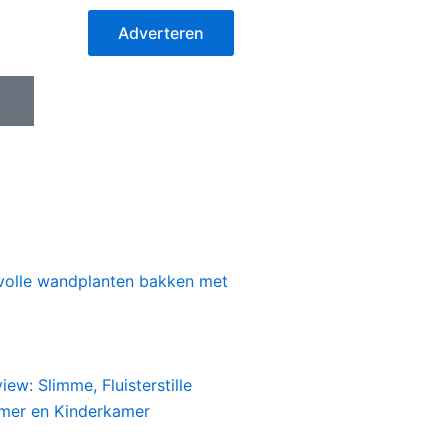
Adverteren
I
c
o
n
-
i
n
s
jlvolle wandplanten bakken met
t
a
g
r
a
iew: Slimme, Fluisterstille
m
amer en Kinderkamer
-