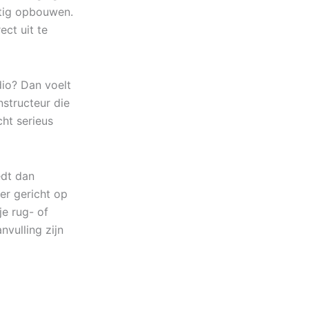
stig opbouwen.
ct uit te
dio? Dan voelt
nstructeur die
cht serieus
edt dan
er gericht op
je rug- of
nvulling zijn