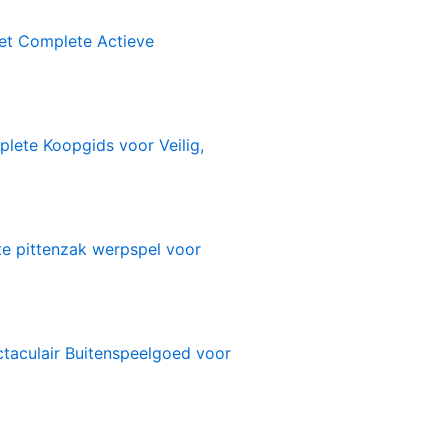
1
et Complete Actieve
lete Koopgids voor Veilig,
te pittenzak werpspel voor
ctaculair Buitenspeelgoed voor