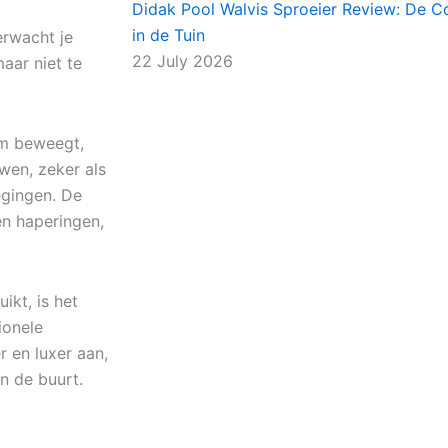
Didak Pool Walvis Sproeier Review: De C
in de Tuin
erwacht je
22 July 2026
aar niet te
orm beweegt,
uwen, zeker als
egingen. De
en haperingen,
ikt, is het
ionele
 en luxer aan,
n de buurt.