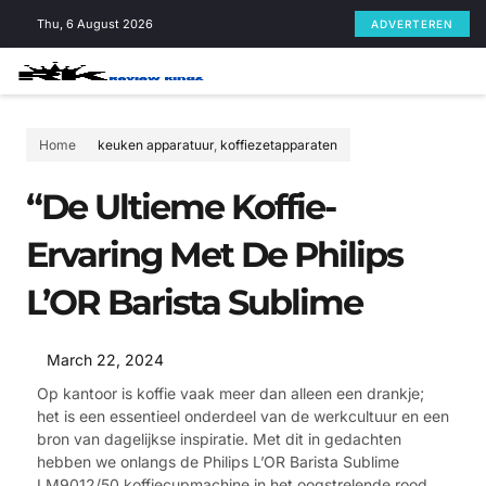
Skip
Thu, 6 August 2026
ADVERTEREN
to
content
Home
keuken apparatuur
,
koffiezetapparaten
“De Ultieme Koffie-
Ervaring Met De Philips
L’OR Barista Sublime
March 22, 2024
Op kantoor is koffie vaak meer dan alleen een drankje;
het is een essentieel onderdeel van de werkcultuur en een
bron van dagelijkse inspiratie. Met dit in gedachten
hebben we onlangs de Philips L’OR Barista Sublime
LM9012/50 koffiecupmachine in het oogstrelende rood