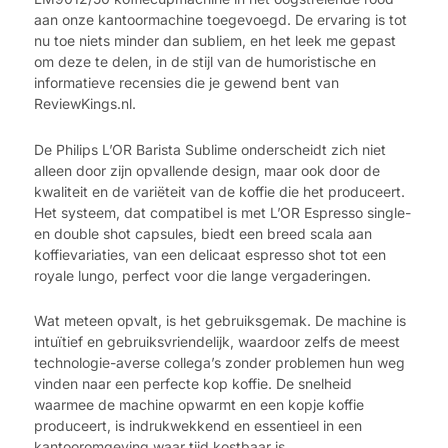
aan onze kantoormachine toegevoegd. De ervaring is tot
nu toe niets minder dan subliem, en het leek me gepast
om deze te delen, in de stijl van de humoristische en
informatieve recensies die je gewend bent van
ReviewKings.nl.
De Philips L’OR Barista Sublime onderscheidt zich niet
alleen door zijn opvallende design, maar ook door de
kwaliteit en de variëteit van de koffie die het produceert.
Het systeem, dat compatibel is met L’OR Espresso single-
en double shot capsules, biedt een breed scala aan
koffievariaties, van een delicaat espresso shot tot een
royale lungo, perfect voor die lange vergaderingen.
Wat meteen opvalt, is het gebruiksgemak. De machine is
intuïtief en gebruiksvriendelijk, waardoor zelfs de meest
technologie-averse collega’s zonder problemen hun weg
vinden naar een perfecte kop koffie. De snelheid
waarmee de machine opwarmt en een kopje koffie
produceert, is indrukwekkend en essentieel in een
kantooromgeving waar tijd kostbaar is.