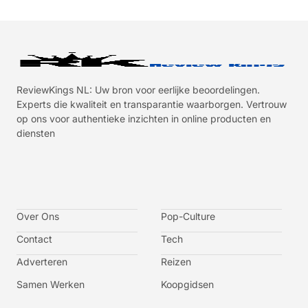
ReviewKings NL: Uw bron voor eerlijke beoordelingen.
Experts die kwaliteit en transparantie waarborgen. Vertrouw
op ons voor authentieke inzichten in online producten en
diensten
I
I
I
I
c
c
c
c
o
o
o
o
n
n
n
n
-
-
-
-
Over Ons
f
t
i
y
Pop-Culture
a
w
n
o
c
i
s
u
Contact
Tech
e
t
t
t
b
t
a
u
o
e
g
b
Adverteren
Reizen
o
r
r
e
k
a
-
m
v
Samen Werken
Koopgidsen
-
1