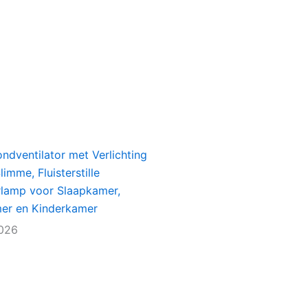
ondventilator met Verlichting
imme, Fluisterstille
rlamp voor Slaapkamer,
r en Kinderkamer
2026