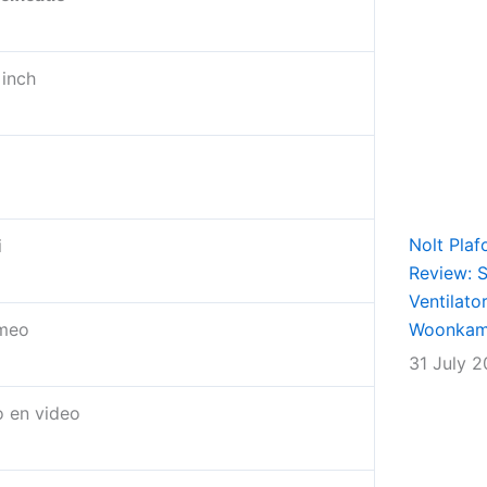
 inch
Nolt Plaf
i
Review: Sl
Ventilato
meo
Woonkame
31 July 
o en video