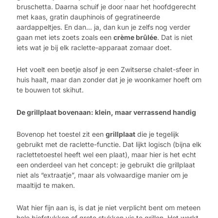
bruschetta. Daarna schuif je door naar het hoofdgerecht
met kaas, gratin dauphinois of gegratineerde
aardappeltjes. En dan… ja, dan kun je zelfs nog verder
gaan met iets zoets zoals een
crème brûlée
. Dat is niet
iets wat je bij elk raclette-apparaat zomaar doet.
Het voelt een beetje alsof je een Zwitserse chalet-sfeer in
huis haalt, maar dan zonder dat je je woonkamer hoeft om
te bouwen tot skihut.
De grillplaat bovenaan: klein, maar verrassend handig
Bovenop het toestel zit een
grillplaat
die je tegelijk
gebruikt met de raclette-functie. Dat lijkt logisch (bijna elk
raclettetoestel heeft wel een plaat), maar hier is het echt
een onderdeel van het concept: je gebruikt die grillplaat
niet als “extraatje”, maar als volwaardige manier om je
maaltijd te maken.
Wat hier fijn aan is, is dat je niet verplicht bent om meteen
hele biefstukken of grote stukken vis te grillen. Het werkt