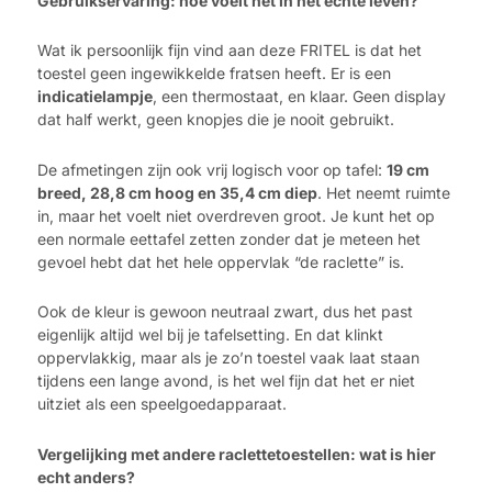
Gebruikservaring: hoe voelt het in het echte leven?
Wat ik persoonlijk fijn vind aan deze FRITEL is dat het
toestel geen ingewikkelde fratsen heeft. Er is een
indicatielampje
, een thermostaat, en klaar. Geen display
dat half werkt, geen knopjes die je nooit gebruikt.
De afmetingen zijn ook vrij logisch voor op tafel:
19 cm
breed, 28,8 cm hoog en 35,4 cm diep
. Het neemt ruimte
in, maar het voelt niet overdreven groot. Je kunt het op
een normale eettafel zetten zonder dat je meteen het
gevoel hebt dat het hele oppervlak “de raclette” is.
Ook de kleur is gewoon neutraal zwart, dus het past
eigenlijk altijd wel bij je tafelsetting. En dat klinkt
oppervlakkig, maar als je zo’n toestel vaak laat staan
tijdens een lange avond, is het wel fijn dat het er niet
uitziet als een speelgoedapparaat.
Vergelijking met andere raclettetoestellen: wat is hier
echt anders?