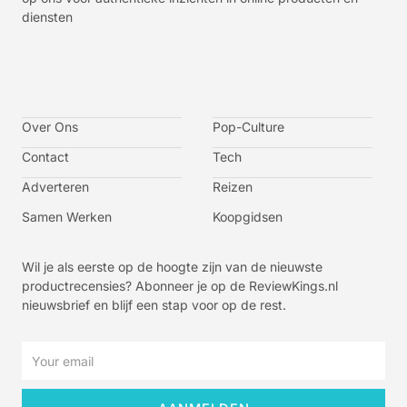
diensten
I
I
I
I
c
c
c
c
o
o
o
o
n
n
n
n
-
-
-
-
Over Ons
f
t
i
y
Pop-Culture
a
w
n
o
c
i
s
u
Contact
Tech
e
t
t
t
b
t
a
u
o
e
g
b
Adverteren
Reizen
o
r
r
e
k
a
-
m
v
Samen Werken
Koopgidsen
-
1
Wil je als eerste op de hoogte zijn van de nieuwste
productrecensies? Abonneer je op de ReviewKings.nl
nieuwsbrief en blijf een stap voor op de rest.
Email