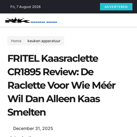
Skip
Fri, 7 August 2026
ADVERTEREN
to
content
Home
keuken apparatuur
FRITEL Kaasraclette
CR1895 Review: De
Raclette Voor Wie Méér
Wil Dan Alleen Kaas
Smelten
December 31, 2025