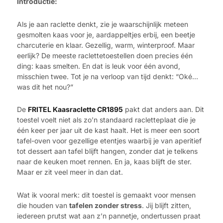
Introductie:
Als je aan raclette denkt, zie je waarschijnlijk meteen
gesmolten kaas voor je, aardappeltjes erbij, een beetje
charcuterie en klaar. Gezellig, warm, winterproof. Maar
eerlijk? De meeste raclettetoestellen doen precies één
ding: kaas smelten. En dat is leuk voor één avond,
misschien twee. Tot je na verloop van tijd denkt: “Oké…
was dit het nou?”
De
FRITEL Kaasraclette CR1895
pakt dat anders aan. Dit
toestel voelt niet als zo’n standaard racletteplaat die je
één keer per jaar uit de kast haalt. Het is meer een soort
tafel-oven voor gezellige etentjes waarbij je van aperitief
tot dessert aan tafel blijft hangen, zonder dat je telkens
naar de keuken moet rennen. En ja, kaas blijft de ster.
Maar er zit veel meer in dan dat.
Wat ik vooral merk: dit toestel is gemaakt voor mensen
die houden van
tafelen zonder stress
. Jij blijft zitten,
iedereen prutst wat aan z’n pannetje, ondertussen praat