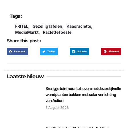
Tags :
FRITEL
,
GezelligTafelen
,
Kaasraclette
,
MediaMarkt
,
RacletteToestel
Share this post :
Facebook
Twitter
LinkedIn
Pinterest
Laatste Nieuw
Breng je tuinmuur tot leven met deze stijlvolle
wandplanten bakken met solar verlichting
van Action
5 August 2026