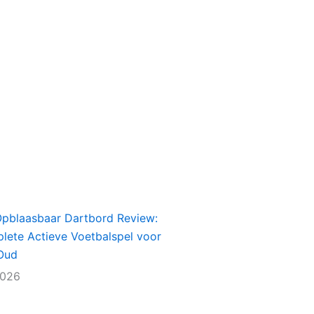
Opblaasbaar Dartbord Review:
lete Actieve Voetbalspel voor
Oud
2026