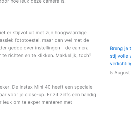
 door hoe leuk deze camera is.
iet er stijlvol uit met zijn hoogwaardige
 klassiek fototoestel, maar dan wel met de
er gedoe over instellingen – de camera
Breng je 
 te richten en te klikken. Makkelijk, toch?
stijlvoll
verlichti
5 August
eker! De Instax Mini 40 heeft een speciale
ar voor je close-up. Er zit zelfs een handig
per leuk om te experimenteren met