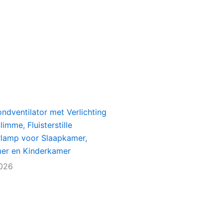
ondventilator met Verlichting
imme, Fluisterstille
rlamp voor Slaapkamer,
r en Kinderkamer
2026