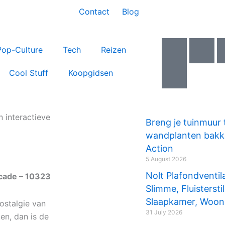
Contact
Blog
I
I
I
Pop-Culture
Tech
Reizen
c
c
c
o
o
o
Cool Stuff
Koopgidsen
n
n
n
-
-
-
f
y
t
a
o
w
 interactieve
Breng je tuinmuur t
c
u
i
wandplanten bakke
e
t
t
Action
b
u
t
5 August 2026
o
b
e
Nolt Plafondventil
cade – 10323
o
e
r
Slimme, Fluistersti
k
-
Slaapkamer, Woon
nostalgie van
v
31 July 2026
en, dan is de