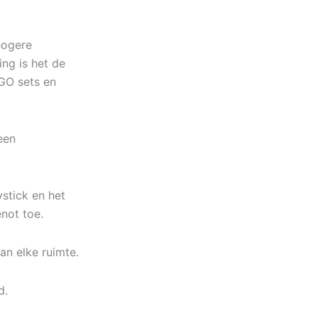
hogere
ng is het de
GO sets en
een
stick en het
not toe.
an elke ruimte.
d.