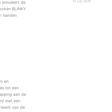
22 July 2026
e simuleert de
spoken BLINKY
in handen
am en
jes tot een
napping aan de
erd met een
enwerk van de