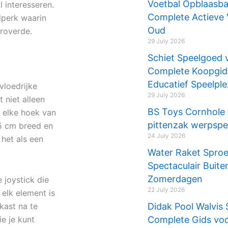
Voetbal Opblaasba
 interesseren.
Complete Actieve 
dperk waarin
Oud
roverde.
29 July 2026
Schiet Speelgoed 
Complete Koopgids 
Educatief Speelple
vloedrijke
29 July 2026
 niet alleen
BS Toys Cornhole 
 elke hoek van
pittenzak werpspe
25 cm breed en
24 July 2026
 het als een
Water Raket Sproe
Spectaculair Buit
Zomerdagen
 joystick die
22 July 2026
 elk element is
kast na te
Didak Pool Walvis 
e je kunt
Complete Gids voo