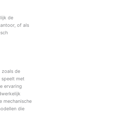
ijk de
antoor, of als
isch
 zoals de
 speelt met
e ervaring
dwerkelijk
de mechanische
odellen die