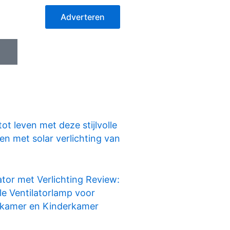
Adverteren
I
c
o
n
-
i
n
ot leven met deze stijlvolle
s
n met solar verlichting van
t
a
g
ator met Verlichting Review:
r
lle Ventilatorlamp voor
a
kamer en Kinderkamer
m
-