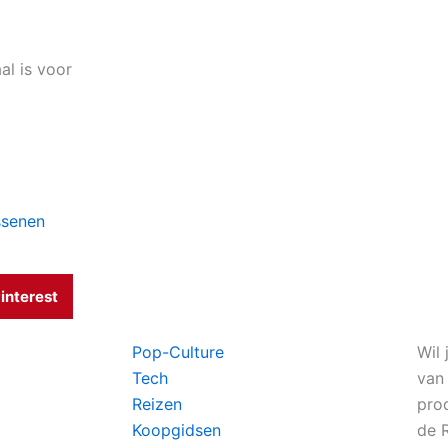
al is voor
ssenen
interest
Pop-Culture
Wil 
Tech
van
Reizen
pro
Koopgidsen
de 