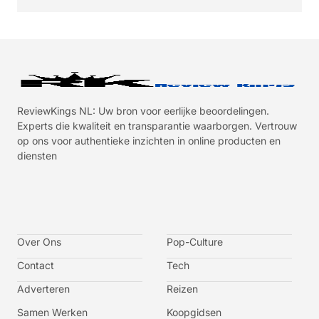
ReviewKings NL: Uw bron voor eerlijke beoordelingen.
Experts die kwaliteit en transparantie waarborgen. Vertrouw
op ons voor authentieke inzichten in online producten en
diensten
I
I
I
I
c
c
c
c
o
o
o
o
n
n
n
n
-
-
-
-
Over Ons
f
t
i
y
Pop-Culture
a
w
n
o
c
i
s
u
Contact
Tech
e
t
t
t
b
t
a
u
o
e
g
b
Adverteren
Reizen
o
r
r
e
k
a
-
m
v
Samen Werken
Koopgidsen
-