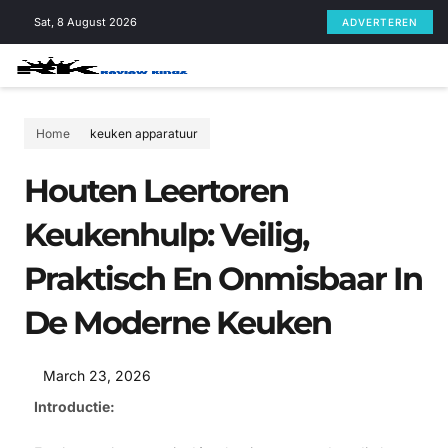
Skip
Sat, 8 August 2026
ADVERTEREN
to
content
Home
keuken apparatuur
Houten Leertoren
Keukenhulp: Veilig,
Praktisch En Onmisbaar In
De Moderne Keuken
March 23, 2026
Introductie: