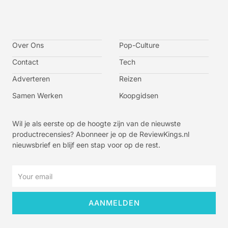
I
I
I
I
c
c
c
c
o
o
o
o
n
n
n
n
-
-
-
-
Over Ons
f
t
i
y
Pop-Culture
a
w
n
o
c
i
s
u
Contact
Tech
e
t
t
t
b
t
a
u
o
e
g
b
Adverteren
Reizen
o
r
r
e
k
a
-
m
v
Samen Werken
Koopgidsen
-
1
Wil je als eerste op de hoogte zijn van de nieuwste
productrecensies? Abonneer je op de ReviewKings.nl
nieuwsbrief en blijf een stap voor op de rest.
Email
AANMELDEN