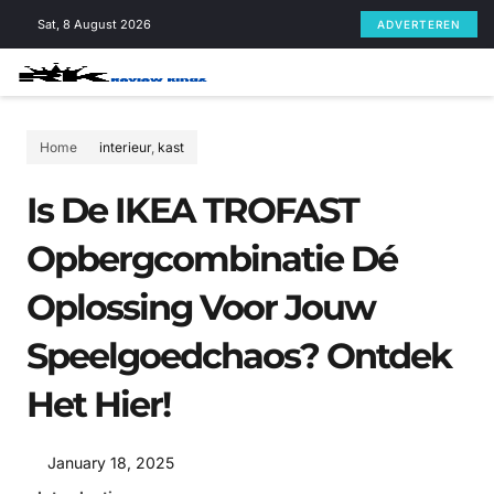
Skip
Sat, 8 August 2026
ADVERTEREN
to
content
Home
interieur
,
kast
Is De IKEA TROFAST
Opbergcombinatie Dé
Oplossing Voor Jouw
Speelgoedchaos? Ontdek
Het Hier!
January 18, 2025