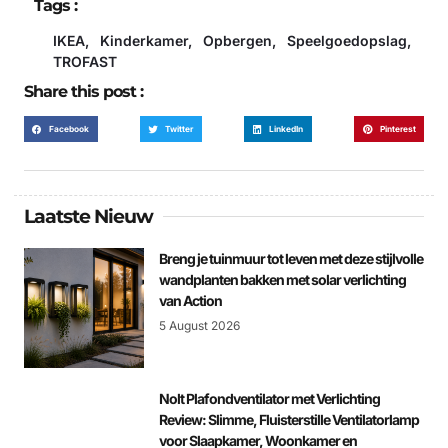
Tags :
IKEA
,
Kinderkamer
,
Opbergen
,
Speelgoedopslag
,
TROFAST
Share this post :
Facebook
Twitter
LinkedIn
Pinterest
Laatste Nieuw
Breng je tuinmuur tot leven met deze stijlvolle
wandplanten bakken met solar verlichting
van Action
5 August 2026
Nolt Plafondventilator met Verlichting
Review: Slimme, Fluisterstille Ventilatorlamp
voor Slaapkamer, Woonkamer en