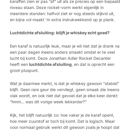
karaffen zien er pas “af” uit als ze precies op een bepaald
niveau staan. Deze rocket-vorm werkt eigenlijk in
meerdere standen: halfvol ziet er nog steeds stijlvol uit,
en bijna vol maakt ‘m extra indrukwekkend op je plank.
Luchtdichte afsluiting: blijft je whiskey echt goed?
Een karaf is natuurlijk leuk, maar je wil niet dat je drank na
een paar dagen ineens anders smaakt omdat er te veel
lucht bij komt. Deze Jonathan Adler Rocket Decanter
heeft een
luchtdichte afsluiting
, en dat is oprecht een
groot pluspunt.
Wat je daarmee merkt, is dat je whiskey gewoon “stabiel”
blijft. Geen rare geur die vervliegt, geen smaak die ineens
vlak wordt, en ook niet dat gevoel dat je elke keer denkt:
“hmm… was dit vorige week lekkerder?”
Kijk, het blijft natuurlijk zo: hoe vaker je de karaf opent,
hoe meer zuurstof er toch bij komt. Dat is logisch. Maar
voor normaal gebruik werkt dit gewoon zoals je hoopt dat