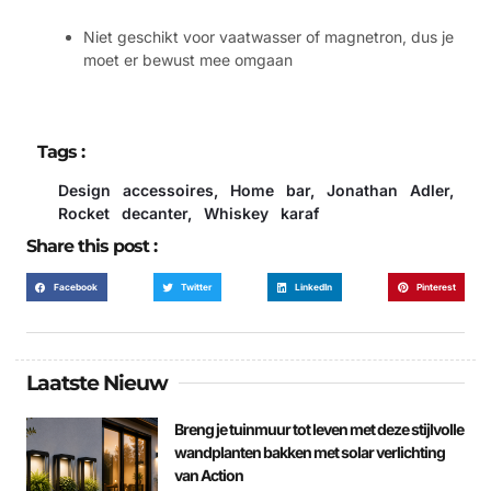
Niet geschikt voor vaatwasser of magnetron, dus je
moet er bewust mee omgaan
Tags :
Design accessoires
,
Home bar
,
Jonathan Adler
,
Rocket decanter
,
Whiskey karaf
Share this post :
Facebook
Twitter
LinkedIn
Pinterest
Laatste Nieuw
Breng je tuinmuur tot leven met deze stijlvolle
wandplanten bakken met solar verlichting
van Action