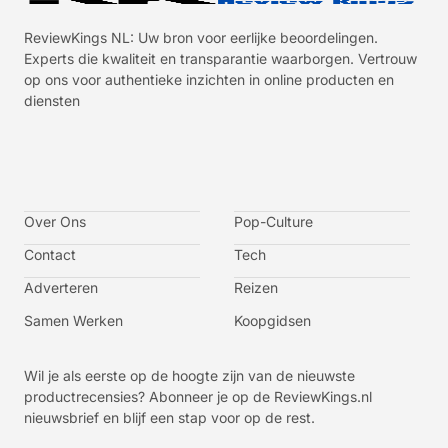
ReviewKings NL: Uw bron voor eerlijke beoordelingen.
Experts die kwaliteit en transparantie waarborgen. Vertrouw
op ons voor authentieke inzichten in online producten en
diensten
I
I
I
I
c
c
c
c
o
o
o
o
n
n
n
n
-
-
-
-
Over Ons
f
t
i
y
Pop-Culture
a
w
n
o
c
i
s
u
Contact
Tech
e
t
t
t
b
t
a
u
o
e
g
b
Adverteren
Reizen
o
r
r
e
k
a
-
m
v
Samen Werken
Koopgidsen
-
1
Wil je als eerste op de hoogte zijn van de nieuwste
productrecensies? Abonneer je op de ReviewKings.nl
nieuwsbrief en blijf een stap voor op de rest.