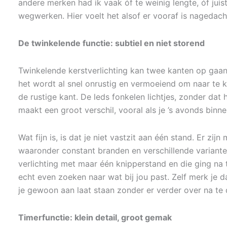
andere merken had ik vaak óf te weinig lengte, óf jui
wegwerken. Hier voelt het alsof er vooraf is nagedach
De twinkelende functie: subtiel en niet storend
Twinkelende kerstverlichting kan twee kanten op gaan.
het wordt al snel onrustig en vermoeiend om naar te kij
de rustige kant. De leds fonkelen lichtjes, zonder dat he
maakt een groot verschil, vooral als je ’s avonds binnen
Wat fijn is, is dat je niet vastzit aan één stand. Er zij
waaronder constant branden en verschillende varianten
verlichting met maar één knipperstand en die ging na t
echt even zoeken naar wat bij jou past. Zelf merk je da
je gewoon aan laat staan zonder er verder over na te
Timerfunctie: klein detail, groot gemak