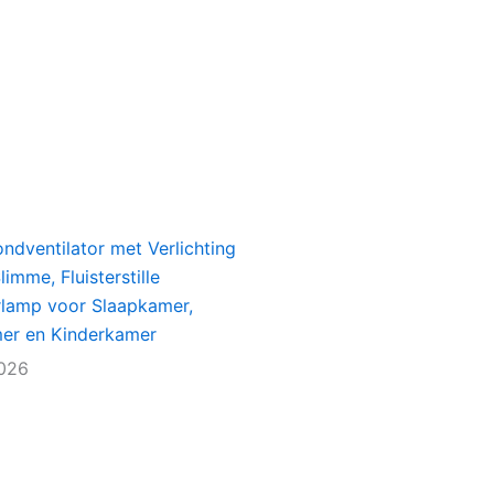
ondventilator met Verlichting
imme, Fluisterstille
rlamp voor Slaapkamer,
r en Kinderkamer
2026