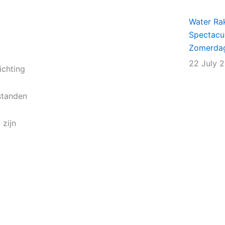
Water Rak
Spectacu
Zomerda
22 July 
ichting
standen
 zijn