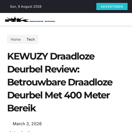
Skip
Sun, 9 August 2026
ADVERTEREN
to
content
Home
Tech
KEWUZY Draadloze
Deurbel Review:
Betrouwbare Draadloze
Deurbel Met 400 Meter
Bereik
March 3, 2026