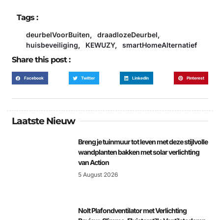
Tags :
deurbelVoorBuiten
,
draadlozeDeurbel
,
huisbeveiliging
,
KEWUZY
,
smartHomeAlternatief
Share this post :
Facebook
Twitter
LinkedIn
Pinterest
Laatste Nieuw
Breng je tuinmuur tot leven met deze stijlvolle
wandplanten bakken met solar verlichting
van Action
5 August 2026
Nolt Plafondventilator met Verlichting