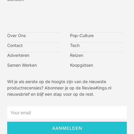
I
I
I
I
c
c
c
c
o
o
o
o
n
n
n
n
-
-
-
-
Over Ons
f
t
i
y
Pop-Culture
a
w
n
o
c
i
s
u
Contact
Tech
e
t
t
t
b
t
a
u
o
e
g
b
Adverteren
Reizen
o
r
r
e
k
a
-
m
v
Samen Werken
Koopgidsen
-
1
Wil je als eerste op de hoogte zijn van de nieuwste
productrecensies? Abonneer je op de ReviewKings.nl
nieuwsbrief en blijf een stap voor op de rest.
Email
AANMELDEN