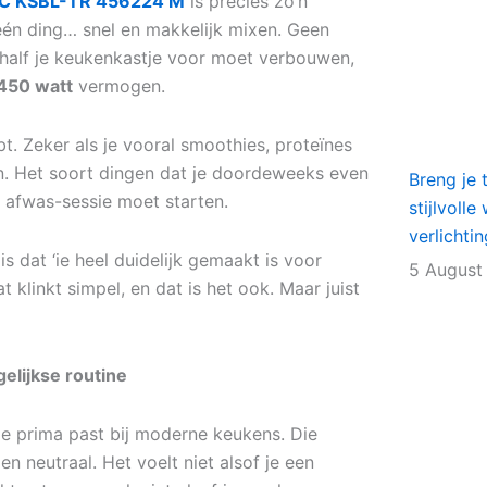
C KSBL-TR 456224 M
is precies zo’n
één ding… snel en makkelijk mixen. Geen
 half je keukenkastje voor moet verbouwen,
450 watt
vermogen.
bt. Zeker als je vooral smoothies, proteïnes
en. Het soort dingen dat je doordeweeks even
Breng je 
 afwas-sessie moet starten.
stijlvoll
verlichti
dat ‘ie heel duidelijk gemaakt is voor
5 August
t klinkt simpel, en dat is het ook. Maar juist
elijkse routine
e prima past bij moderne keukens. Die
en neutraal. Het voelt niet alsof je een