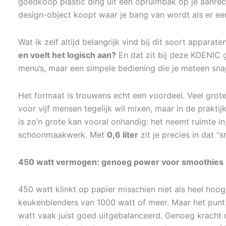
goedkoop plastic ding uit een opruimbak op je aanrech
design-object koopt waar je bang van wordt als er ee
Wat ik zelf altijd belangrijk vind bij dit soort apparaten
en voelt het logisch aan?
En dat zit bij deze KOENIC
menu’s, maar een simpele bediening die je meteen sna
Het formaat is trouwens echt een voordeel. Veel groter
voor vijf mensen tegelijk wil mixen, maar in de prakt
is zo’n grote kan vooral onhandig: het neemt ruimte in
schoonmaakwerk. Met
0,6 liter
zit je precies in dat “
450 watt vermogen: genoeg power voor smoothies (
450 watt klinkt op papier misschien niet als heel hoog 
keukenblenders van 1000 watt of meer. Maar het punt 
watt vaak juist goed uitgebalanceerd. Genoeg kracht o