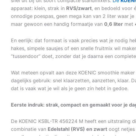
snel uit bij dit soort compacte standmixers.
De
KOENI
apparaat: klein, strak in
RVS/zwart
, en bedoeld voor 
onnodige poespas, geen mega kan van 2 liter waar je
maar gewoon een handig formaatje van
0,6 liter
met
En eerlijk: dat formaat is vaak precies wat je nodig he
hakes, simpele sausjes of een snelle fruitmix wil mak
“tussendoor” doet, zonder dat je daarna een complete
Wat meteen opvalt aan deze KOENIC smoothie maker is 
dagelijks gebruik: snel klaarzetten, aanzetten, klaar. Da
dat is vaak wat je wil als je geen zin hebt in gedoe.
Eerste indruk: strak, compact en gemaakt voor je dag
De KOENIC KSBL-TR 456224 M heeft een uitstraling di
combinatie van
Edelstahl (RVS) en zwart
oogt netjes 