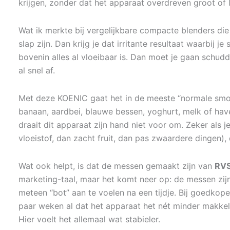
krijgen, zonder dat het apparaat overdreven groot of lu
Wat ik merkte bij vergelijkbare compacte blenders die 
slap zijn. Dan krijg je dat irritante resultaat waarbij je
bovenin alles al vloeibaar is. Dan moet je gaan schud
al snel af.
Met deze KOENIC gaat het in de meeste “normale smoot
banaan, aardbei, blauwe bessen, yoghurt, melk of ha
draait dit apparaat zijn hand niet voor om. Zeker als j
vloeistof, dan zacht fruit, dan pas zwaardere dingen),
Wat ook helpt, is dat de messen gemaakt zijn van
RVS
marketing-taal, maar het komt neer op: de messen zijn
meteen “bot” aan te voelen na een tijdje. Bij goedko
paar weken al dat het apparaat het nét minder makkeli
Hier voelt het allemaal wat stabieler.