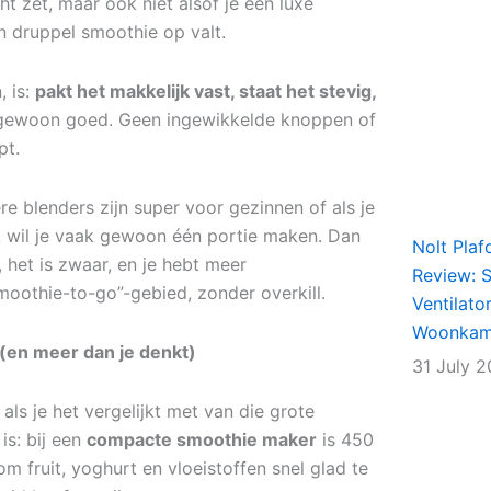
t zet, maar ook niet alsof je een luxe
n druppel smoothie op valt.
, is:
pakt het makkelijk vast, staat het stevig,
 gewoon goed. Geen ingewikkelde knoppen of
pt.
e blenders zijn super voor gezinnen of als je
ijk wil je vaak gewoon één portie maken. Dan
Nolt Plaf
, het is zwaar, en je hebt meer
Review: Sl
smoothie-to-go”-gebied, zonder overkill.
Ventilato
Woonkame
en meer dan je denkt)
31 July 
als je het vergelijkt met van die grote
is: bij een
compacte smoothie maker
is 450
m fruit, yoghurt en vloeistoffen snel glad te