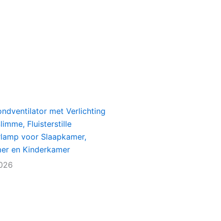
ondventilator met Verlichting
imme, Fluisterstille
rlamp voor Slaapkamer,
r en Kinderkamer
2026