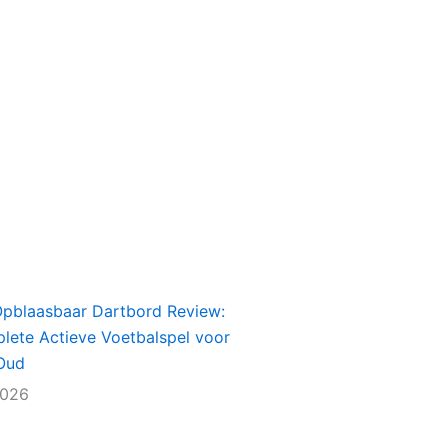
Opblaasbaar Dartbord Review:
lete Actieve Voetbalspel voor
Oud
2026