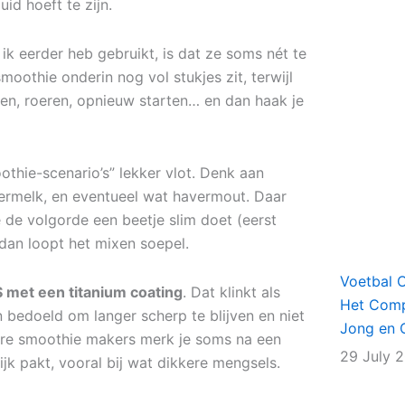
id hoeft te zijn.
ik eerder heb gebruikt, is dat ze soms nét te
 smoothie onderin nog vol stukjes zit, terwijl
den, roeren, opnieuw starten… en dan haak je
hie-scenario’s” lekker vlot. Denk aan
vermelk, en eventueel wat havermout. Daar
e de volgorde een beetje slim doet (eerst
 dan loopt het mixen soepel.
Voetbal 
 met een titanium coating
. Dat klinkt als
Het Comp
 bedoeld om langer scherp te blijven en niet
Jong en 
pere smoothie makers merk je soms na een
29 July 
jk pakt, vooral bij wat dikkere mengsels.