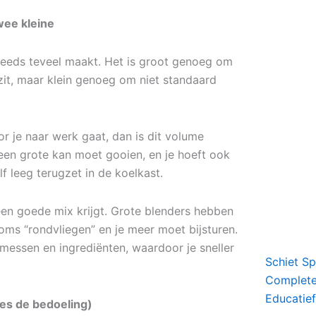
wee kleine
steeds teveel maakt. Het is groot genoeg om
zit, maar klein genoeg om niet standaard
oor je naar werk gaat, dan is dit volume
 een grote kan moet gooien, en je hoeft ook
f leeg terugzet in de koelkast.
r een goede mix krijgt. Grote blenders hebben
oms “rondvliegen” en je meer moet bijsturen.
 messen en ingrediënten, waardoor je sneller
Schiet S
Complete 
Educatief
ies de bedoeling)