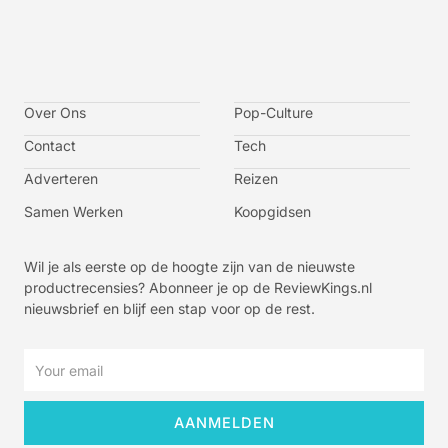
I
I
I
I
c
c
c
c
o
o
o
o
n
n
n
n
-
-
-
-
Over Ons
f
t
i
y
Pop-Culture
a
w
n
o
c
i
s
u
Contact
Tech
e
t
t
t
b
t
a
u
o
e
g
b
Adverteren
Reizen
o
r
r
e
k
a
-
m
v
Samen Werken
Koopgidsen
-
1
Wil je als eerste op de hoogte zijn van de nieuwste
productrecensies? Abonneer je op de ReviewKings.nl
nieuwsbrief en blijf een stap voor op de rest.
Email
AANMELDEN