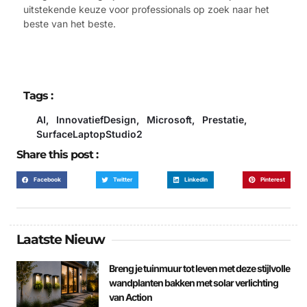
uitstekende keuze voor professionals op zoek naar het
beste van het beste.
Tags :
AI
,
InnovatiefDesign
,
Microsoft
,
Prestatie
,
SurfaceLaptopStudio2
Share this post :
Facebook
Twitter
LinkedIn
Pinterest
Laatste Nieuw
Breng je tuinmuur tot leven met deze stijlvolle
wandplanten bakken met solar verlichting
van Action