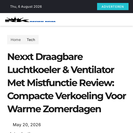
Skip
Thu, 6 August 2026
ADVERTEREN
to
content
Home
Tech
Nexxt Draagbare
Luchtkoeler & Ventilator
Met Mistfunctie Review:
Compacte Verkoeling Voor
Warme Zomerdagen
May 20, 2026