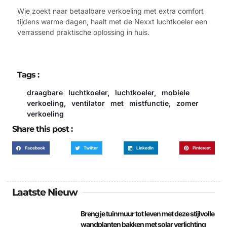
Wie zoekt naar betaalbare verkoeling met extra comfort
tijdens warme dagen, haalt met de Nexxt luchtkoeler een
verrassend praktische oplossing in huis.
Tags :
draagbare luchtkoeler
,
luchtkoeler
,
mobiele
verkoeling
,
ventilator met mistfunctie
,
zomer
verkoeling
Share this post :
Facebook
Twitter
LinkedIn
Pinterest
Laatste Nieuw
Breng je tuinmuur tot leven met deze stijlvolle
wandplanten bakken met solar verlichting