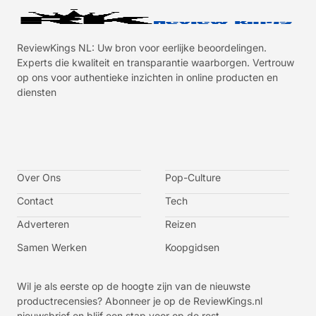
ReviewKings NL: Uw bron voor eerlijke beoordelingen.
Experts die kwaliteit en transparantie waarborgen. Vertrouw
op ons voor authentieke inzichten in online producten en
diensten
I
I
I
I
c
c
c
c
o
o
o
o
n
n
n
n
-
-
-
-
Over Ons
f
t
i
y
Pop-Culture
a
w
n
o
c
i
s
u
Contact
Tech
e
t
t
t
b
t
a
u
o
e
g
b
Adverteren
Reizen
o
r
r
e
k
a
-
m
v
Samen Werken
Koopgidsen
-
1
Wil je als eerste op de hoogte zijn van de nieuwste
productrecensies? Abonneer je op de ReviewKings.nl
nieuwsbrief en blijf een stap voor op de rest.