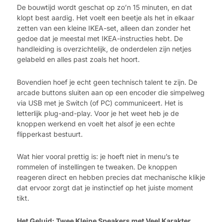
De bouwtijd wordt geschat op zo’n 15 minuten, en dat
klopt best aardig. Het voelt een beetje als het in elkaar
zetten van een kleine IKEA-set, alleen dan zonder het
gedoe dat je meestal met IKEA-instructies hebt. De
handleiding is overzichtelijk, de onderdelen zijn netjes
gelabeld en alles past zoals het hoort.
Bovendien hoef je echt geen technisch talent te zijn. De
arcade buttons sluiten aan op een encoder die simpelweg
via USB met je Switch (of PC) communiceert. Het is
letterlijk plug-and-play. Voor je het weet heb je de
knoppen werkend en voelt het alsof je een echte
flipperkast bestuurt.
Wat hier vooral prettig is: je hoeft niet in menu’s te
rommelen of instellingen te tweaken. De knoppen
reageren direct en hebben precies dat mechanische klikje
dat ervoor zorgt dat je instinctief op het juiste moment
tikt.
Het Geluid: Twee Kleine Speakers met Veel Karakter