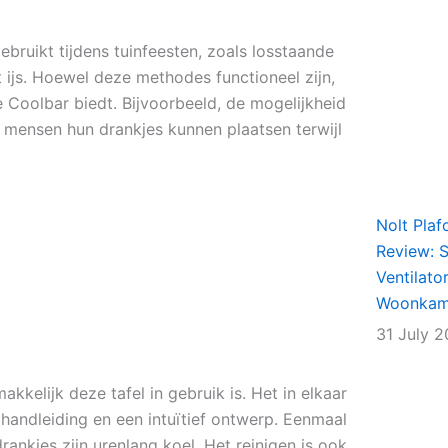
ebruikt tijdens tuinfeesten, zoals losstaande
js. Hoewel deze methodes functioneel zijn,
e Coolbar biedt. Bijvoorbeeld, de mogelijkheid
 mensen hun drankjes kunnen plaatsen terwijl
Nolt Plaf
Review: Sl
Ventilato
Woonkame
31 July 
kkelijk deze tafel in gebruik is. Het in elkaar
e handleiding en een intuïtief ontwerp. Eenmaal
rankjes zijn urenlang koel. Het reinigen is ook