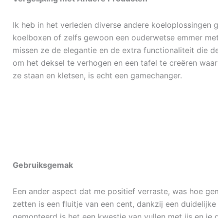
Ik heb in het verleden diverse andere koeloplossingen g
koelboxen of zelfs gewoon een ouderwetse emmer met i
missen ze de elegantie en de extra functionaliteit die d
om het deksel te verhogen en een tafel te creëren waar
ze staan en kletsen, is echt een gamechanger.
Gebruiksgemak
Een ander aspect dat me positief verraste, was hoe gema
zetten is een fluitje van een cent, dankzij een duidelijk
gemonteerd is het een kwestie van vullen met ijs en je d