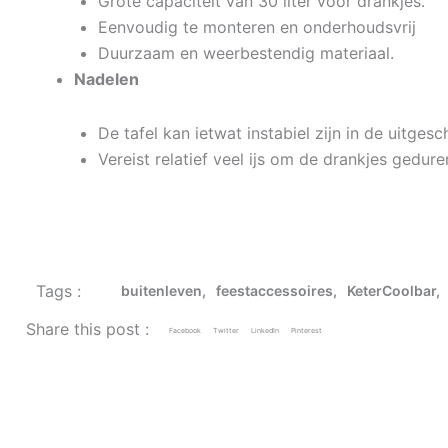
Grote capaciteit van 30 liter voor drankjes.
Eenvoudig te monteren en onderhoudsvrij
Duurzaam en weerbestendig materiaal.
Nadelen
De tafel kan ietwat instabiel zijn in de uitges
Vereist relatief veel ijs om de drankjes gedure
Tags :
buitenleven
,
feestaccessoires
,
KeterCoolbar
Share this post :
Facebook
Twitter
LinkedIn
Pinterest