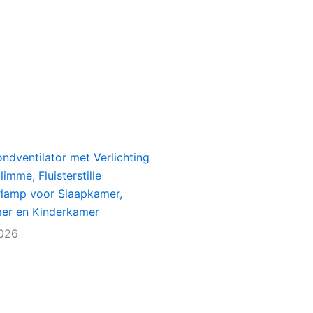
ondventilator met Verlichting
imme, Fluisterstille
rlamp voor Slaapkamer,
r en Kinderkamer
2026