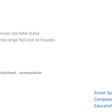
choven sta-tafel stand.
nde lange tijd koel te houden.
,
tuinfeest
,
zomerplezier
Schiet S
Complete 
Educatief