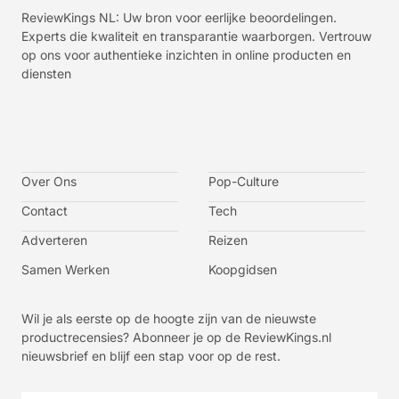
ReviewKings NL: Uw bron voor eerlijke beoordelingen.
Experts die kwaliteit en transparantie waarborgen. Vertrouw
op ons voor authentieke inzichten in online producten en
diensten
I
I
I
I
c
c
c
c
o
o
o
o
n
n
n
n
-
-
-
-
Over Ons
f
t
i
y
Pop-Culture
a
w
n
o
c
i
s
u
Contact
Tech
e
t
t
t
b
t
a
u
o
e
g
b
Adverteren
Reizen
o
r
r
e
k
a
-
m
v
Samen Werken
Koopgidsen
-
1
Wil je als eerste op de hoogte zijn van de nieuwste
productrecensies? Abonneer je op de ReviewKings.nl
nieuwsbrief en blijf een stap voor op de rest.