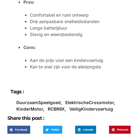
Pros:
Comfortabel en ruim ontwerp
Drie aanpasbare snelheidsstanden
Lange batterijduur
Stevig en weersbestendig
Cons:
Aan de prijs voor een kindervoertuig
Kan te snel zijn voor de allerjongste
Tags :
DuurzaamSpeelgoed
,
ElektrischeCrossmotor
,
KinderMotor
,
RCBR9X
,
VeiligKindervoertuig
Share this post :
Facebook
Twitter
LinkedIn
Pinterest