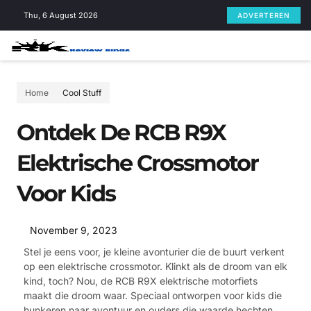
Skip
Thu, 6 August 2026
ADVERTEREN
to
content
Home
Cool Stuff
Ontdek De RCB R9X
Elektrische Crossmotor
Voor Kids
November 9, 2023
Stel je eens voor, je kleine avonturier die de buurt verkent
op een elektrische crossmotor. Klinkt als de droom van elk
kind, toch? Nou, de RCB R9X elektrische motorfiets
maakt die droom waar. Speciaal ontworpen voor kids die
hunkeren naar avontuur en ouders die waarde hechten