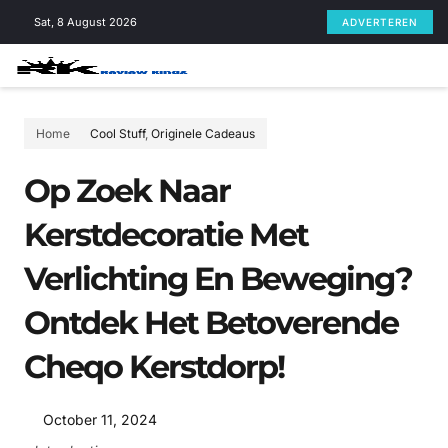
Skip
Sat, 8 August 2026
ADVERTEREN
to
content
Home
Cool Stuff
,
Originele Cadeaus
Op Zoek Naar
Kerstdecoratie Met
Verlichting En Beweging?
Ontdek Het Betoverende
Cheqo Kerstdorp!
October 11, 2024