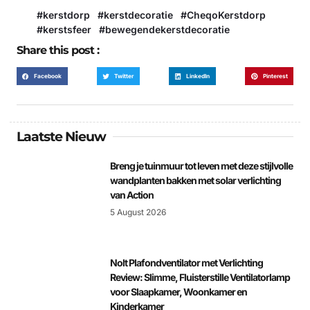
#kerstdorp #kerstdecoratie #CheqoKerstdorp
#kerstsfeer #bewegendekerstdecoratie
Share this post :
Facebook
Twitter
LinkedIn
Pinterest
Laatste Nieuw
Breng je tuinmuur tot leven met deze stijlvolle
wandplanten bakken met solar verlichting
van Action
5 August 2026
Nolt Plafondventilator met Verlichting
Review: Slimme, Fluisterstille Ventilatorlamp
voor Slaapkamer, Woonkamer en
Kinderkamer