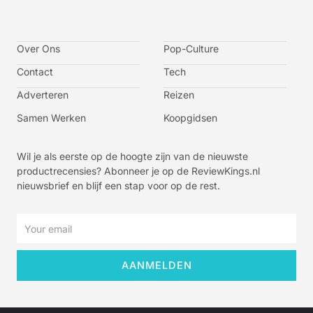
I
I
I
I
c
c
c
c
o
o
o
o
n
n
n
n
-
-
-
-
Over Ons
f
t
i
y
Pop-Culture
a
w
n
o
c
i
s
u
Contact
Tech
e
t
t
t
b
t
a
u
o
e
g
b
Adverteren
Reizen
o
r
r
e
k
a
-
m
v
Samen Werken
Koopgidsen
-
1
Wil je als eerste op de hoogte zijn van de nieuwste
productrecensies? Abonneer je op de ReviewKings.nl
nieuwsbrief en blijf een stap voor op de rest.
Email
AANMELDEN