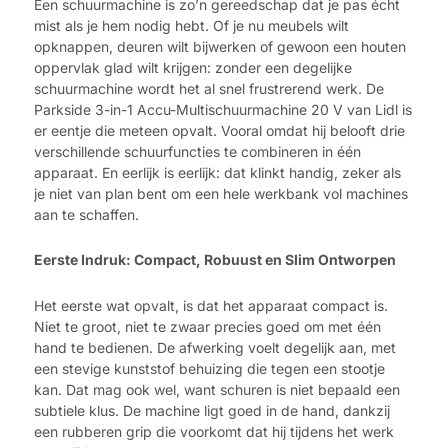
Een schuurmachine is zo’n gereedschap dat je pas écht
mist als je hem nodig hebt. Of je nu meubels wilt
opknappen, deuren wilt bijwerken of gewoon een houten
oppervlak glad wilt krijgen: zonder een degelijke
schuurmachine wordt het al snel frustrerend werk. De
Parkside 3-in-1 Accu-Multischuurmachine 20 V van Lidl is
er eentje die meteen opvalt. Vooral omdat hij belooft drie
verschillende schuurfuncties te combineren in één
apparaat. En eerlijk is eerlijk: dat klinkt handig, zeker als
je niet van plan bent om een hele werkbank vol machines
aan te schaffen.
Eerste Indruk: Compact, Robuust en Slim Ontworpen
Het eerste wat opvalt, is dat het apparaat compact is.
Niet te groot, niet te zwaar precies goed om met één
hand te bedienen. De afwerking voelt degelijk aan, met
een stevige kunststof behuizing die tegen een stootje
kan. Dat mag ook wel, want schuren is niet bepaald een
subtiele klus. De machine ligt goed in de hand, dankzij
een rubberen grip die voorkomt dat hij tijdens het werk