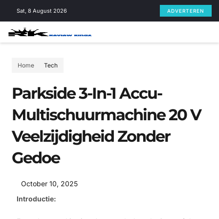
Skip
Sat, 8 August 2026
ADVERTEREN
to
content
Home
Tech
Parkside 3-In-1 Accu-
Multischuurmachine 20 V
Veelzijdigheid Zonder
Gedoe
October 10, 2025
Introductie: