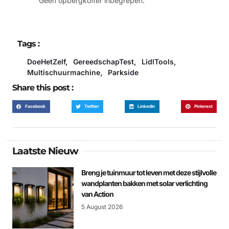
Geen opbergkoffer inbegrepen.
Tags :
DoeHetZelf
,
GereedschapTest
,
LidlTools
,
Multischuurmachine
,
Parkside
Share this post :
Facebook
Twitter
LinkedIn
Pinterest
Laatste Nieuw
Breng je tuinmuur tot leven met deze stijlvolle
wandplanten bakken met solar verlichting
van Action
5 August 2026