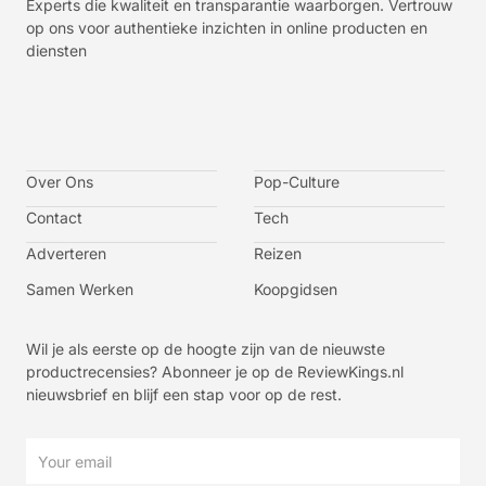
Experts die kwaliteit en transparantie waarborgen. Vertrouw
op ons voor authentieke inzichten in online producten en
diensten
I
I
I
I
c
c
c
c
o
o
o
o
n
n
n
n
-
-
-
-
Over Ons
f
t
i
y
Pop-Culture
a
w
n
o
c
i
s
u
Contact
Tech
e
t
t
t
b
t
a
u
o
e
g
b
Adverteren
Reizen
o
r
r
e
k
a
-
m
v
Samen Werken
Koopgidsen
-
1
Wil je als eerste op de hoogte zijn van de nieuwste
productrecensies? Abonneer je op de ReviewKings.nl
nieuwsbrief en blijf een stap voor op de rest.
Email