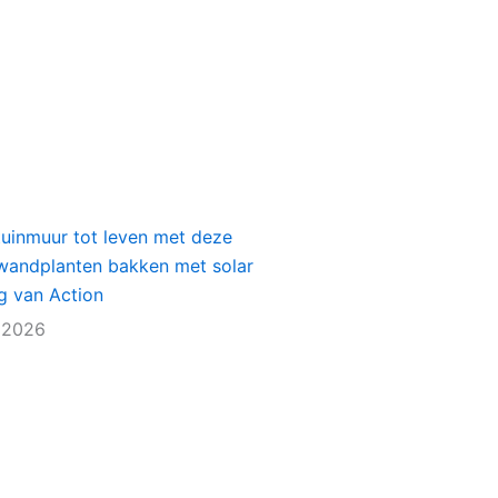
1
tuinmuur tot leven met deze
e wandplanten bakken met solar
ng van Action
 2026