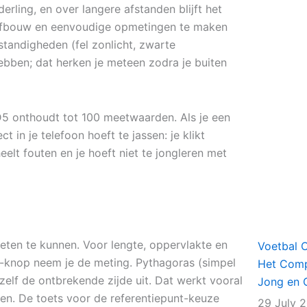
rling, en over langere afstanden blijft het
, afbouw en eenvoudige opmetingen te maken
tandigheden (fel zonlicht, zwarte
ebben; dat herken je meteen zodra je buiten
D5 onthoudt tot 100 meetwaarden. Als je een
ct in je telefoon hoeft te jassen: je klikt
heelt fouten en je hoeft niet te jongleren met
eten te kunnen. Voor lengte, oppervlakte en
Voetbal 
”-knop neem je de meting. Pythagoras (simpel
Het Comp
zelf de ontbrekende zijde uit. Dat werkt vooral
Jong en 
men. De toets voor de referentiepunt-keuze
29 July 