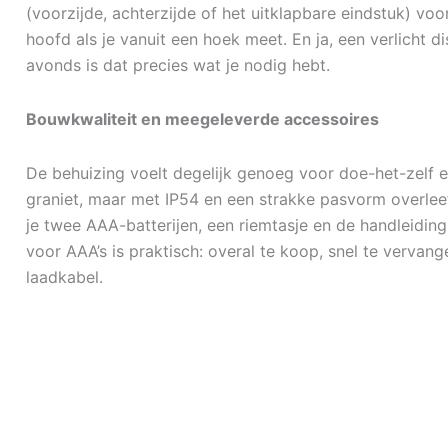
(voorzijde, achterzijde of het uitklapbare eindstuk) vo
hoofd als je vanuit een hoek meet. En ja, een verlicht di
avonds is dat precies wat je nodig hebt.
Bouwkwaliteit en meegeleverde accessoires
De behuizing voelt degelijk genoeg voor doe-het-zelf en
graniet, maar met IP54 en een strakke pasvorm overleef
je twee AAA-batterijen, een riemtasje en de handleidin
voor AAA’s is praktisch: overal te koop, snel te vervange
laadkabel.