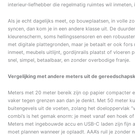
interieur-liefhebber die regelmatig ruimtes wil inmeten, is
Als je echt dagelijks meet, op bouwplaatsen, in volle zo
syncen, dan kom je in een andere klasse uit. De duurd
kleurenscherm, soms hellingssensoren en een robuustere
met digitale plattegronden, maar je betaalt er ook for
inmeet, meubels uitlijnt, gordijnrails plaatst of vloere
snel, simpel, betaalbaar, en zonder overbodige franje.
Vergelijking met andere meters uit de gereedschapsk
Meters met 20 meter bereik zijn op papier compacter en
vaker tegen grenzen aan dan je denkt. Met 50 meter kun
buitengevels uit de voeten, zolang het doeloppervlak “v
combi’s is het gemak enorm: je meet vanaf een hoek of
Meters met ingebouwde accu en USB-C laden zijn fijn al
moet plannen wanneer je oplaadt. AAA’s ruil je zonder 