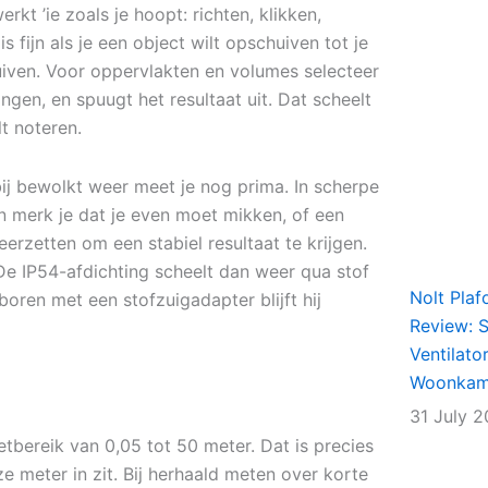
kt ’ie zoals je hoopt: richten, klikken,
 fijn als je een object wilt opschuiven tot je
uiven. Voor oppervlakten en volumes selecteer
ngen, en spuugt het resultaat uit. Dat scheelt
t noteren.
bij bewolkt weer meet je nog prima. In scherpe
n merk je dat je even moet mikken, of een
eerzetten om een stabiel resultaat te krijgen.
 De IP54-afdichting scheelt dan weer qua stof
Nolt Plaf
boren met een stofzuigadapter blijft hij
Review: Sl
Ventilato
Woonkame
31 July 
bereik van 0,05 tot 50 meter. Dat is precies
e meter in zit. Bij herhaald meten over korte