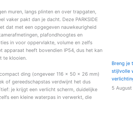
en muren, langs plinten en over trapgaten,
 veel vaker pakt dan je dacht. Deze PARKSIDE
doet dat met een opgegeven nauwkeurigheid
l kamerafmetingen, plafondhoogtes en
ties in voor oppervlakte, volume en zelfs
t apparaat heeft bovendien IP54, dus het kan
t te klooien.
Breng je 
stijlvoll
en compact ding (ongeveer 116 × 50 × 26 mm)
verlichti
oek of gereedschapstas verdwijnt het dus
5 August
tief: je krijgt een verlicht scherm, duidelijke
elfs een kleine waterpas in verwerkt, die