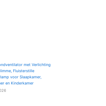
ondventilator met Verlichting
imme, Fluisterstille
rlamp voor Slaapkamer,
r en Kinderkamer
2026