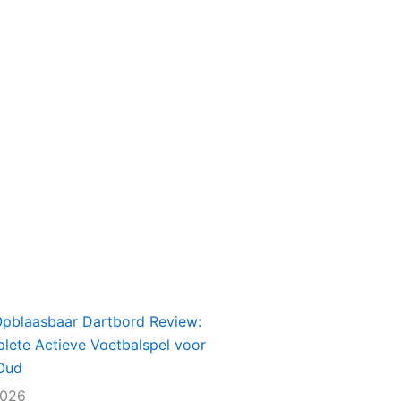
Opblaasbaar Dartbord Review:
lete Actieve Voetbalspel voor
Oud
2026