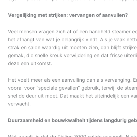
Vergelijking met strijken: vervangen of aanvullen?
Veel mensen vragen zich af of een handheld steamer een 
het afhangt van wat je belangrijk vindt. Als je vaak ne
strak en salon waardig uit moeten zien, dan blijft strijk
gemak, die snelle kreuk verwijdering en dat frisse uiter
deze een uitkomst.
Het voelt meer als een aanvulling dan als vervanging. En 
vooral voor “speciale gevallen” gebruik, terwijl de st
snel de deur uit moet. Dat maakt het uiteindelijk een va
verwacht.
Duurzaamheid en bouwkwaliteit tijdens langdurig geb
Wat opvalt, is dat de Philips 3000 solide aanvoelt. Niets