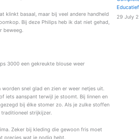
Educatief
Dat klinkt basaal, maar bij veel andere handheld
29 July 
omkop. Bij deze Philips heb ik dat niet gehad,
er beweeg.
hilips 3000 een gekreukte blouse weer
 worden snel glad en zien er weer netjes uit.
 iets aanspant terwijl je stoomt. Bij linnen en
k gezegd bij élke stomer zo. Als je zulke stoffen
raditioneel strijkijzer.
ima. Zeker bij kleding die gewoon fris moet
t precies wat je nodig hebt.