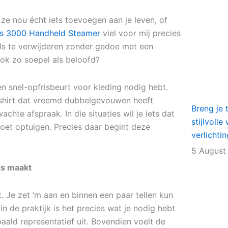
 ze nou écht iets toevoegen aan je leven, of
ps 3000 Handheld Steamer
viel voor mij precies
ls te verwijderen zonder gedoe met een
 ook zo soepel als beloofd?
en snel-opfrisbeurt voor kleding nodig hebt.
T-shirt dat vreemd dubbelgevouwen heeft
Breng je 
chte afspraak. In die situaties wil je iets dat
stijlvoll
moet optuigen. Precies daar begint deze
verlichti
5 August
rs maakt
. Je zet ’m aan en binnen een paar tellen kun
 in de praktijk is het precies wat je nodig hebt
paald representatief uit. Bovendien voelt de