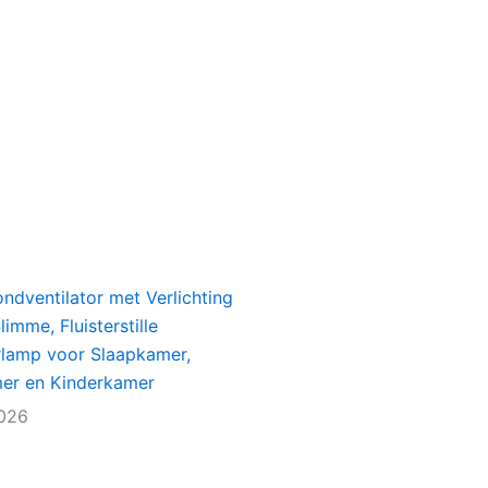
ondventilator met Verlichting
imme, Fluisterstille
rlamp voor Slaapkamer,
r en Kinderkamer
2026