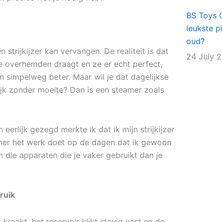
BS Toys 
leukste p
oud?
strijkijzer kan vervangen. De realiteit is dat
24 July 
tte overhemden draagt en ze er echt perfect,
en simpelweg beter. Maar wil je dat dagelijkse
lijk zonder moeite? Dan is een steamer zoals
eerlijk gezegd merkte ik dat ik mijn strijkijzer
eamer het werk doet op de dagen dat ik gewoon
n die apparaten die je vaker gebruikt dan je
ruik
 kraakt, het reservoir klikt stevig vast en de