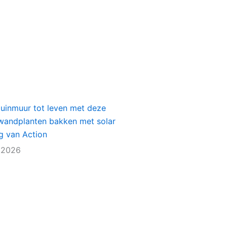
1
tuinmuur tot leven met deze
e wandplanten bakken met solar
ng van Action
 2026