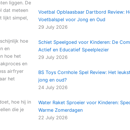
ten liggen. De
l dat meteen
Voetbal Opblaasbaar Dartbord Review: H
 lijkt simpel,
Voetbalspel voor Jong en Oud
29 July 2026
schijnlijk hoe
Schiet Speelgoed voor Kinderen: De Comp
in en
Actief en Educatief Speelplezier
en hoe het
29 July 2026
bakproces en
ss airfryer
BS Toys Cornhole Spel Review: Het leuks
aar het
jong en oud?
24 July 2026
oet, hoe hij in
Water Raket Sproeier voor Kinderen: Spe
llen die je
Warme Zomerdagen
22 July 2026