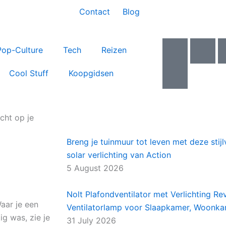
Contact
Blog
I
I
I
Pop-Culture
Tech
Reizen
c
c
c
o
o
o
Cool Stuff
Koopgidsen
n
n
n
-
-
-
f
y
t
a
o
w
cht op je
c
u
i
Breng je tuinmuur tot leven met deze sti
e
t
t
solar verlichting van Action
b
u
t
o
b
e
5 August 2026
o
e
r
k
-
Nolt Plafondventilator met Verlichting Rev
Waar je een
v
Ventilatorlamp voor Slaapkamer, Woonk
ig was, zie je
31 July 2026