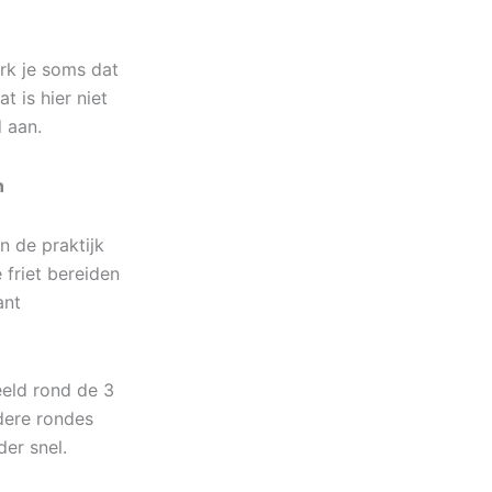
erk je soms dat
t is hier niet
d aan.
n
in de praktijk
 friet bereiden
ant
beeld rond de 3
rdere rondes
er snel.