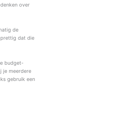
e denken over
matig de
 prettig dat die
ge budget-
j je meerdere
jks gebruik een