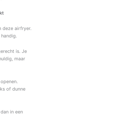
kt
 deze airfryer.
d handig.
erecht is. Je
huldig, maar
 openen.
cks of dunne
 dan in een