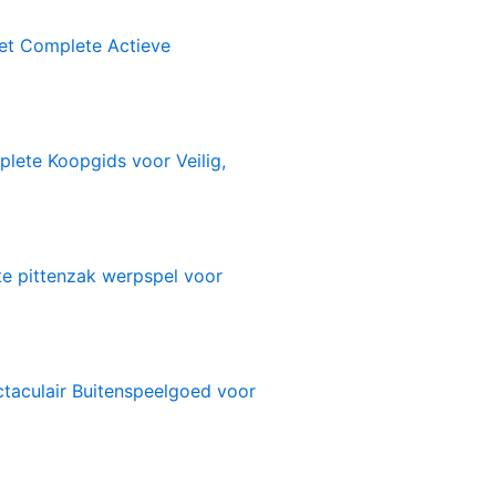
1
et Complete Actieve
lete Koopgids voor Veilig,
te pittenzak werpspel voor
ctaculair Buitenspeelgoed voor