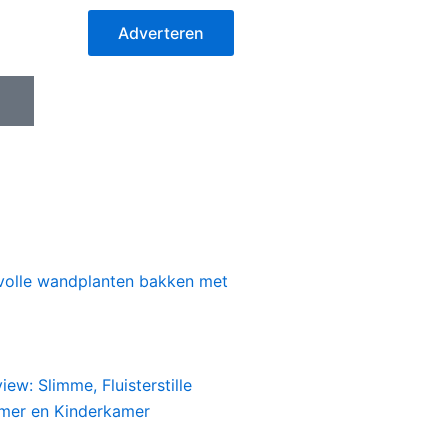
Adverteren
I
c
o
n
-
i
n
s
jlvolle wandplanten bakken met
t
a
g
r
a
iew: Slimme, Fluisterstille
m
amer en Kinderkamer
-