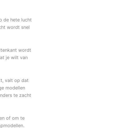
p de hete lucht
cht wordt snel
uitenkant wordt
at je wilt van
t, valt op dat
ige modellen
nders te zacht
den of om te
tapmodellen.