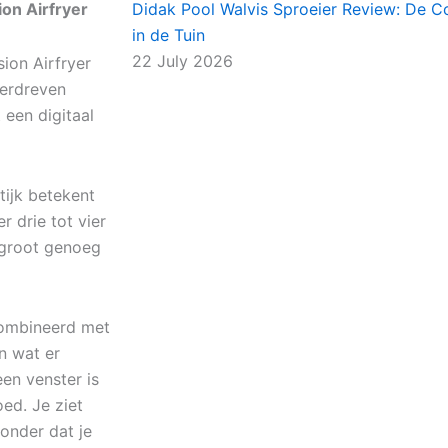
on Airfryer
Didak Pool Walvis Sproeier Review: De C
in de Tuin
22 July 2026
ion Airfryer
overdreven
een digitaal
tijk betekent
 drie tot vier
 groot genoeg
ecombineerd met
n wat er
een venster is
ed. Je ziet
onder dat je