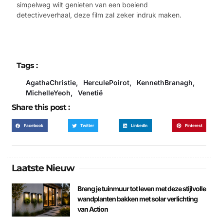
simpelweg wilt genieten van een boeiend
detectiveverhaal, deze film zal zeker indruk maken.
Tags :
AgathaChristie
,
HerculePoirot
,
KennethBranagh
,
MichelleYeoh
,
Venetië
Share this post :
Facebook
Twitter
LinkedIn
Pinterest
Laatste Nieuw
Breng je tuinmuur tot leven met deze stijlvolle
wandplanten bakken met solar verlichting
van Action