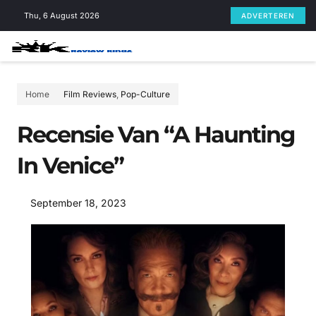
Skip
Thu, 6 August 2026
ADVERTEREN
to
content
Home
Film Reviews
,
Pop-Culture
Recensie Van “A Haunting
In Venice”
September 18, 2023