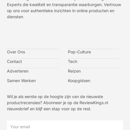
Experts die kwaliteit en transparantie waarborgen. Vertrouw
op ons voor authentieke inzichten in online producten en
diensten
I
I
I
I
c
c
c
c
o
o
o
o
n
n
n
n
-
-
-
-
Over Ons
f
t
i
y
Pop-Culture
a
w
n
o
c
i
s
u
Contact
Tech
e
t
t
t
b
t
a
u
o
e
g
b
Adverteren
Reizen
o
r
r
e
k
a
-
m
v
Samen Werken
Koopgidsen
-
1
Wil je als eerste op de hoogte zijn van de nieuwste
productrecensies? Abonneer je op de ReviewKings.nl
nieuwsbrief en blijf een stap voor op de rest.
Email