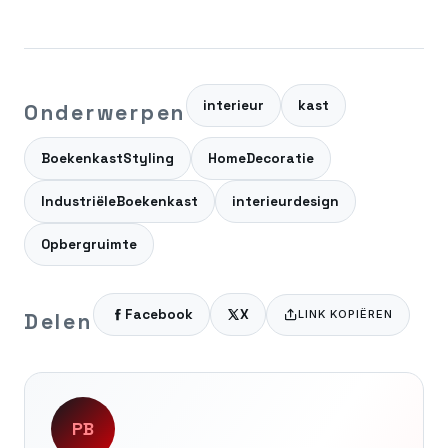
interieur
kast
Onderwerpen
BoekenkastStyling
HomeDecoratie
IndustriëleBoekenkast
interieurdesign
Opbergruimte
Facebook
X
LINK KOPIËREN
Delen
PB