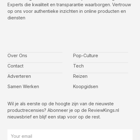
Experts die kwaliteit en transparantie waarborgen. Vertrouw
op ons voor authentieke inzichten in online producten en
diensten
I
I
I
I
c
c
c
c
o
o
o
o
n
n
n
n
-
-
-
-
Over Ons
f
t
i
y
Pop-Culture
a
w
n
o
c
i
s
u
Contact
Tech
e
t
t
t
b
t
a
u
o
e
g
b
Adverteren
Reizen
o
r
r
e
k
a
-
m
v
Samen Werken
Koopgidsen
-
1
Wil je als eerste op de hoogte zijn van de nieuwste
productrecensies? Abonneer je op de ReviewKings.nl
nieuwsbrief en blijf een stap voor op de rest.
Email