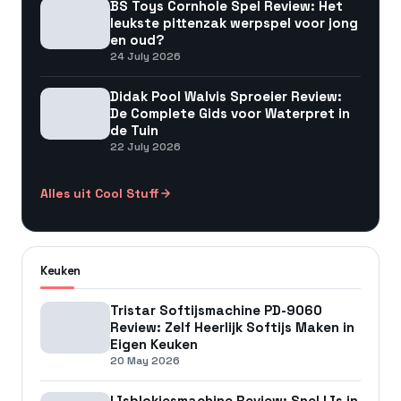
BS Toys Cornhole Spel Review: Het
leukste pittenzak werpspel voor jong
en oud?
24 July 2026
Didak Pool Walvis Sproeier Review:
De Complete Gids voor Waterpret in
de Tuin
22 July 2026
Alles uit Cool Stuff
Keuken
Tristar Softijsmachine PD-9060
Review: Zelf Heerlijk Softijs Maken in
Eigen Keuken
20 May 2026
IJsblokjesmachine Review: Snel IJs in