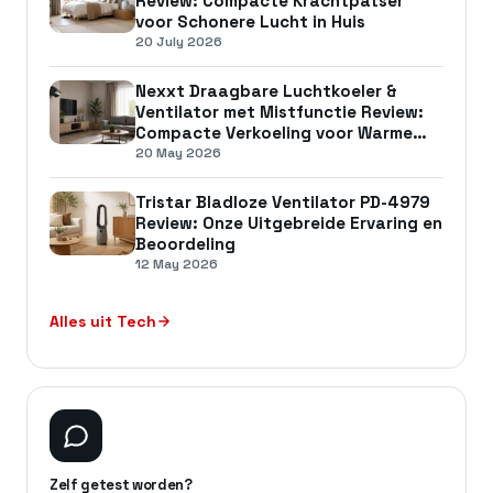
Review: Compacte Krachtpatser
voor Schonere Lucht in Huis
20 July 2026
Nexxt Draagbare Luchtkoeler &
Ventilator met Mistfunctie Review:
Compacte Verkoeling voor Warme
Zomerdagen
20 May 2026
Tristar Bladloze Ventilator PD-4979
Review: Onze Uitgebreide Ervaring en
Beoordeling
12 May 2026
Alles uit Tech
Zelf getest worden?