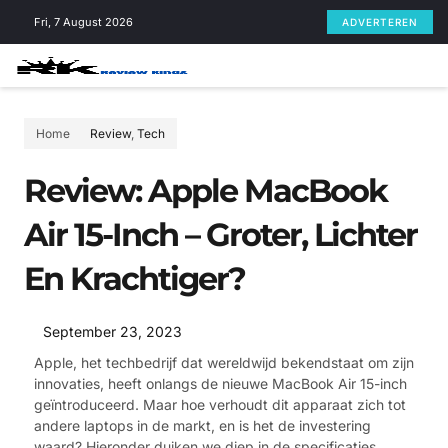
Skip
Fri, 7 August 2026
ADVERTEREN
to
content
Home
Review
,
Tech
Review: Apple MacBook
Air 15-Inch – Groter, Lichter
En Krachtiger?
September 23, 2023
Apple, het techbedrijf dat wereldwijd bekendstaat om zijn
innovaties, heeft onlangs de nieuwe MacBook Air 15-inch
geïntroduceerd. Maar hoe verhoudt dit apparaat zich tot
andere laptops in de markt, en is het de investering
waard? Hieronder duiken we diep in de specificaties,