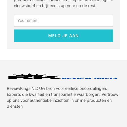
nieuwsbrief en blijf een stap voor op de rest.
Email
MELD JE AAN
ReviewKings NL: Uw bron voor eerlijke beoordelingen.
Experts die kwaliteit en transparantie waarborgen. Vertrouw
op ons voor authentieke inzichten in online producten en
diensten
I
I
I
I
c
c
c
c