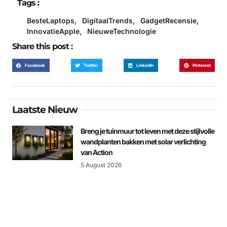
Tags :
BesteLaptops
,
DigitaalTrends
,
GadgetRecensie
,
InnovatieApple
,
NieuweTechnologie
Share this post :
Facebook
Twitter
LinkedIn
Pinterest
Laatste Nieuw
Breng je tuinmuur tot leven met deze stijlvolle
wandplanten bakken met solar verlichting
van Action
5 August 2026