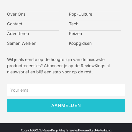
o
o
o
o
n
n
n
n
-
-
-
-
Over Ons
f
t
i
y
Pop-Culture
a
w
n
o
c
i
s
u
Contact
Tech
e
t
t
t
b
t
a
u
o
e
g
b
Adverteren
Reizen
o
r
r
e
k
a
-
m
v
Samen Werken
Koopgidsen
-
1
Wil je als eerste op de hoogte zijn van de nieuwste
productrecensies? Abonneer je op de ReviewKings.nl
nieuwsbrief en blijf een stap voor op de rest.
Email
AANMELDEN
Copyright © 2023 ReviewKings, All rights reserved. Powered by Style Marketing