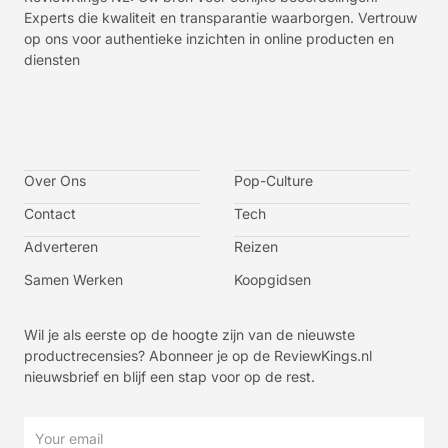
Experts die kwaliteit en transparantie waarborgen. Vertrouw
op ons voor authentieke inzichten in online producten en
diensten
I
I
I
I
c
c
c
c
o
o
o
o
n
n
n
n
-
-
-
-
Over Ons
f
t
i
y
Pop-Culture
a
w
n
o
c
i
s
u
Contact
Tech
e
t
t
t
b
t
a
u
o
e
g
b
Adverteren
Reizen
o
r
r
e
k
a
-
m
v
Samen Werken
Koopgidsen
-
1
Wil je als eerste op de hoogte zijn van de nieuwste
productrecensies? Abonneer je op de ReviewKings.nl
nieuwsbrief en blijf een stap voor op de rest.
Email