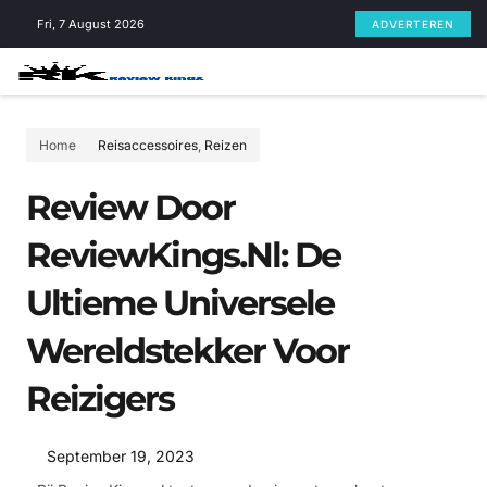
Skip
Fri, 7 August 2026
ADVERTEREN
to
content
Home
Reisaccessoires
,
Reizen
Review Door
ReviewKings.nl: De
Ultieme Universele
Wereldstekker Voor
Reizigers
September 19, 2023