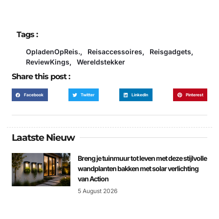
Tags :
OpladenOpReis.
,
Reisaccessoires
,
Reisgadgets
,
ReviewKings
,
Wereldstekker
Share this post :
Facebook
Twitter
LinkedIn
Pinterest
Laatste Nieuw
Breng je tuinmuur tot leven met deze stijlvolle
wandplanten bakken met solar verlichting
van Action
5 August 2026