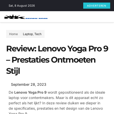
Skip
Sat, 8 August 2026
ADVERTEREN
to
content
Home
Laptop
,
Tech
Review: Lenovo Yoga Pro 9
– Prestaties Ontmoeten
Stijl
September 28, 2023
De
Lenovo Yoga Pro 9
wordt gepositioneerd als de ideale
laptop voor contentmakers. Maar is dit apparaat echt zo
perfect als het lijkt? In deze review duiken we dieper in
de specificaties, prestaties en het design van de Lenovo
Yoga Pro 9.