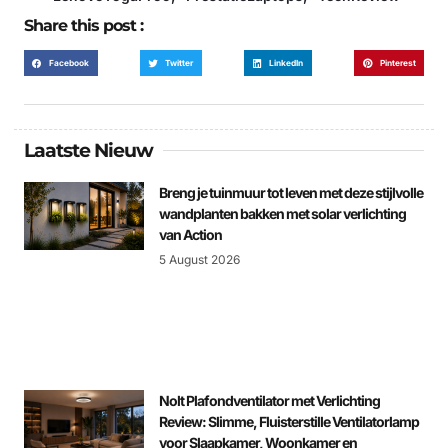
Share this post :
Facebook
Twitter
LinkedIn
Pinterest
Laatste Nieuw
Breng je tuinmuur tot leven met deze stijlvolle
wandplanten bakken met solar verlichting
van Action
5 August 2026
Nolt Plafondventilator met Verlichting
Review: Slimme, Fluisterstille Ventilatorlamp
voor Slaapkamer, Woonkamer en