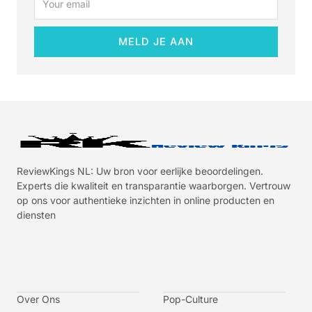
MELD JE AAN
ReviewKings NL: Uw bron voor eerlijke beoordelingen.
Experts die kwaliteit en transparantie waarborgen. Vertrouw
op ons voor authentieke inzichten in online producten en
diensten
I
I
I
I
c
c
c
c
o
o
o
o
n
n
n
n
-
-
-
-
Over Ons
f
t
i
y
Pop-Culture
a
w
n
o