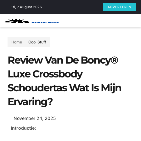
Skip
Fri, 7 August 2026
ADVERTEREN
to
content
Home
Cool Stuff
Review Van De Boncy®
Luxe Crossbody
Schoudertas Wat Is Mijn
Ervaring?
November 24, 2025
Introductie: