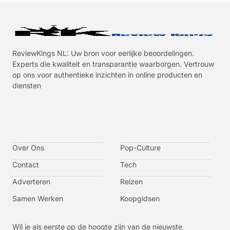
ReviewKings NL: Uw bron voor eerlijke beoordelingen.
Experts die kwaliteit en transparantie waarborgen. Vertrouw
op ons voor authentieke inzichten in online producten en
diensten
I
I
I
I
c
c
c
c
o
o
o
o
n
n
n
n
-
-
-
-
Over Ons
f
t
i
y
Pop-Culture
a
w
n
o
c
i
s
u
Contact
Tech
e
t
t
t
b
t
a
u
o
e
g
b
Adverteren
Reizen
o
r
r
e
k
a
-
m
v
Samen Werken
Koopgidsen
-
1
Wil je als eerste op de hoogte zijn van de nieuwste