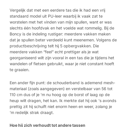
Vergelijk dat met een eerdere tas die ik had een vrij
standaard model uit PU-leer waarbij ik vaak zat te
worstelen met het vinden van mijn spullen, want er was
slechts één hoofdvak en het voelde wat rommelig. Bij de
Boncy is de indeling rustiger: meerdere vakken maken
dat je spullen beter verdeeld kunt meenemen. Volgens de
productbeschrijving telt hij 5 opbergvakken. Die
meerdere vakken “feel” echt prettiger als je wat
georganiseerd wilt zijn vooral in een tas die je tijdens het
wandelen of fietsen gebruikt, waar je niet constant hoeft
te graaien.
Een ander fijn punt: de schouderband is ademend mesh-
materiaal (zoals aangegeven) en verstelbaar van 56 tot
110 cm dus of je ‘m nu hoog op de borst of laag op de
heup wilt dragen, het kan. Ik merkte dat hij ook ‘s avonds
prettig zit hij schuift niet enorm heen en weer, zolang je
‘m redelijk strak draagt.
Hoe hij zich verhoudt tot andere tassen