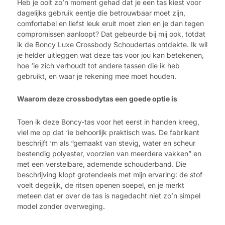
Heb je ooit zo’n moment gehad dat je een tas kiest voor
dagelijks gebruik eentje die betrouwbaar moet zijn,
comfortabel en liefst leuk eruit moet zien en je dan tegen
compromissen aanloopt? Dat gebeurde bij mij ook, totdat
ik de Boncy Luxe Crossbody Schoudertas ontdekte. Ik wil
je helder uitleggen wat deze tas voor jou kan betekenen,
hoe ‘ie zich verhoudt tot andere tassen die ik heb
gebruikt, en waar je rekening mee moet houden.
Waarom deze crossbodytas een goede optie is
Toen ik deze Boncy-tas voor het eerst in handen kreeg,
viel me op dat ‘ie behoorlijk praktisch was. De fabrikant
beschrijft ‘m als “gemaakt van stevig, water en scheur
bestendig polyester, voorzien van meerdere vakken” en
met een verstelbare, ademende schouderband. Die
beschrijving klopt grotendeels met mijn ervaring: de stof
voelt degelijk, de ritsen openen soepel, en je merkt
meteen dat er over de tas is nagedacht niet zo’n simpel
model zonder overweging.