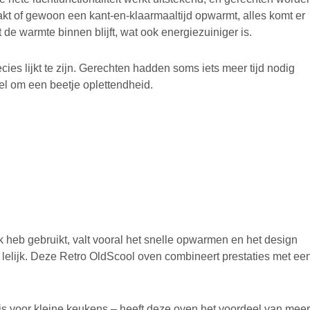
akt of gewoon een kant-en-klaarmaaltijd opwarmt, alles komt er
de warmte binnen blijft, wat ook energiezuiniger is.
ecies lijkt te zijn. Gerechten hadden soms iets meer tijd nodig
el om een beetje oplettendheid.
k heb gebruikt, valt vooral het snelle opwarmen en het design
fs lelijk. Deze Retro OldScool oven combineert prestaties met ee
is voor kleine keukens – heeft deze oven het voordeel van meer