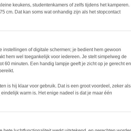
leine keukens, studentenkamers of zelfs tijdens het kamperen.
75 cm. Dat kan soms wat onhandig zijn als het stopcontact
e instellingen of digitale schermen; je bedient hem gewoon
akt hem wel toegankelijk voor iedereen. Je stelt simpelweg de
ot 60 minuten. Een handig lampje geeft je zicht op je gerecht en
ereikt.
n is hij klaar voor gebruik. Dat is een groot voordeel, zeker als
 eindelijk warm is. Het enige nadeel is dat je maar één
e hete luchtfunctionaliteit werkt uitstekend, en gerechten worde