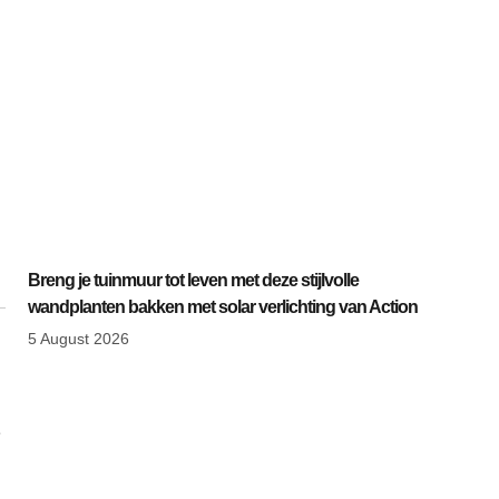
1
n
Breng je tuinmuur tot leven met deze stijlvolle
wandplanten bakken met solar verlichting van Action
5 August 2026
e