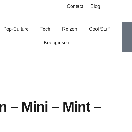
Contact
Blog
I
I
Pop-Culture
Tech
Reizen
Cool Stuff
Koopgidsen
-
-
f
t
 – Mini – Mint –
-