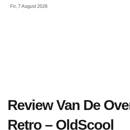
Skip
Fri, 7 August 2026
to
content
Review Van De Oven
Retro – OldScool