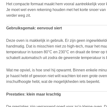
Het compacte formaat maakt hem vooral aantrekkelijk voor k
Je moet wel even rekening houden met het korte snoer van 
verder weg zit.
Gebruiksgemak: eenvoud siert
Deze oven is makkelijk in gebruik. Er zijn geen ingewikkeld
handmatig. Dat is misschien niet zo high-tech, maar het ma
temperatuur in tussen 80°C en 230°C en draait de timer op t
schakelt automatisch uit zodra de gewenste temperatuur is b
Wat me opviel, is hoe snel hij opwarmt. Binnen enkele minute
je haast hebt of gewoon niet wilt wachten tot een grote oven
inschuifhoogte hebt, wat de mogelijkheden iets beperkt.
Prestaties: klein maar krachtig
De prestaties zijn verrassend goed voor zo’n kleine oven. D