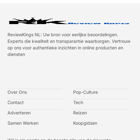
ReviewKings NL: Uw bron voor eerlijke beoordelingen.
Experts die kwaliteit en transparantie waarborgen. Vertrouw
op ons voor authentieke inzichten in online producten en
diensten
I
I
I
I
c
c
c
c
o
o
o
o
n
n
n
n
-
-
-
-
Over Ons
f
t
i
y
Pop-Culture
a
w
n
o
c
i
s
u
Contact
Tech
e
t
t
t
b
t
a
u
o
e
g
b
Adverteren
Reizen
o
r
r
e
k
a
-
m
v
Samen Werken
Koopgidsen
-
1