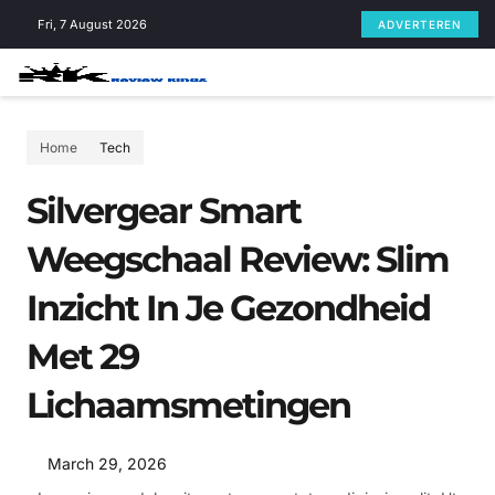
Skip
Fri, 7 August 2026
ADVERTEREN
to
content
Home
Tech
Silvergear Smart
Weegschaal Review: Slim
Inzicht In Je Gezondheid
Met 29
Lichaamsmetingen
March 29, 2026