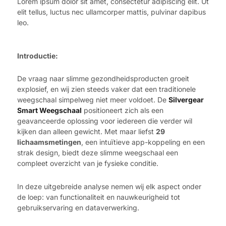
Lorem ipsum dolor sit amet, consectetur adipiscing elit. Ut
elit tellus, luctus nec ullamcorper mattis, pulvinar dapibus
leo.
Introductie:
De vraag naar slimme gezondheidsproducten groeit
explosief, en wij zien steeds vaker dat een traditionele
weegschaal simpelweg niet meer voldoet. De
Silvergear
Smart Weegschaal
positioneert zich als een
geavanceerde oplossing voor iedereen die verder wil
kijken dan alleen gewicht. Met maar liefst
29
lichaamsmetingen
, een intuïtieve app-koppeling en een
strak design, biedt deze slimme weegschaal een
compleet overzicht van je fysieke conditie.
In deze uitgebreide analyse nemen wij elk aspect onder
de loep: van functionaliteit en nauwkeurigheid tot
gebruikservaring en dataverwerking.