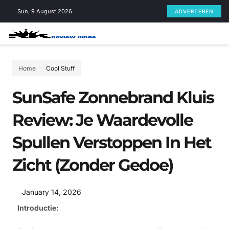
Skip
Sun, 9 August 2026
ADVERTEREN
to
content
Home
Cool Stuff
SunSafe Zonnebrand Kluis
Review: Je Waardevolle
Spullen Verstoppen In Het
Zicht (zonder Gedoe)
January 14, 2026
Introductie: