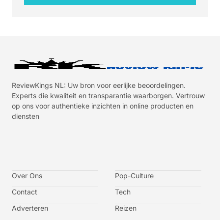
ReviewKings NL: Uw bron voor eerlijke beoordelingen.
Experts die kwaliteit en transparantie waarborgen. Vertrouw
op ons voor authentieke inzichten in online producten en
diensten
I
I
I
I
c
c
c
c
o
o
o
o
n
n
n
n
-
-
-
-
Over Ons
f
t
i
y
Pop-Culture
a
w
n
o
c
i
s
u
Contact
Tech
e
t
t
t
b
t
a
u
o
e
g
b
Adverteren
Reizen
o
r
r
e
k
a
-