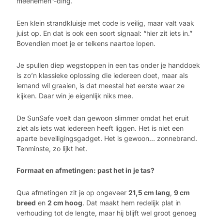
meenemen”-ding.
Een klein strandkluisje met code is veilig, maar valt vaak
juist op. En dat is ook een soort signaal: “hier zit iets in.”
Bovendien moet je er telkens naartoe lopen.
Je spullen diep wegstoppen in een tas onder je handdoek
is zo’n klassieke oplossing die iedereen doet, maar als
iemand wil graaien, is dat meestal het eerste waar ze
kijken. Daar win je eigenlijk niks mee.
De SunSafe voelt dan gewoon slimmer omdat het eruit
ziet als iets wat iedereen heeft liggen. Het is niet een
aparte beveiligingsgadget. Het is gewoon… zonnebrand.
Tenminste, zo lijkt het.
Formaat en afmetingen: past het in je tas?
Qua afmetingen zit je op ongeveer
21,5 cm lang
,
9 cm
breed
en
2 cm hoog
. Dat maakt hem redelijk plat in
verhouding tot de lengte, maar hij blijft wel groot genoeg