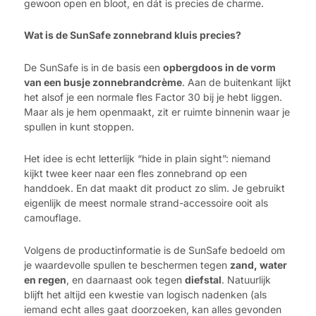
gewoon open en bloot, en dát is precies de charme.
Wat is de SunSafe zonnebrand kluis precies?
De SunSafe is in de basis een
opbergdoos in de vorm
van een busje zonnebrandcrème
. Aan de buitenkant lijkt
het alsof je een normale fles Factor 30 bij je hebt liggen.
Maar als je hem openmaakt, zit er ruimte binnenin waar je
spullen in kunt stoppen.
Het idee is echt letterlijk “hide in plain sight”: niemand
kijkt twee keer naar een fles zonnebrand op een
handdoek. En dat maakt dit product zo slim. Je gebruikt
eigenlijk de meest normale strand-accessoire ooit als
camouflage.
Volgens de productinformatie is de SunSafe bedoeld om
je waardevolle spullen te beschermen tegen
zand, water
en regen
, en daarnaast ook tegen
diefstal
. Natuurlijk
blijft het altijd een kwestie van logisch nadenken (als
iemand echt alles gaat doorzoeken, kan alles gevonden