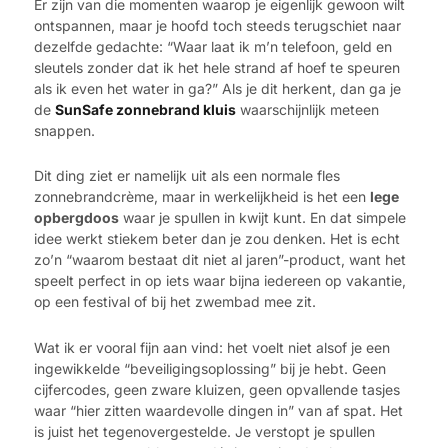
Er zijn van die momenten waarop je eigenlijk gewoon wilt
ontspannen, maar je hoofd toch steeds terugschiet naar
dezelfde gedachte: “Waar laat ik m’n telefoon, geld en
sleutels zonder dat ik het hele strand af hoef te speuren
als ik even het water in ga?” Als je dit herkent, dan ga je
de
SunSafe zonnebrand kluis
waarschijnlijk meteen
snappen.
Dit ding ziet er namelijk uit als een normale fles
zonnebrandcrème, maar in werkelijkheid is het een
lege
opbergdoos
waar je spullen in kwijt kunt. En dat simpele
idee werkt stiekem beter dan je zou denken. Het is echt
zo’n “waarom bestaat dit niet al jaren”-product, want het
speelt perfect in op iets waar bijna iedereen op vakantie,
op een festival of bij het zwembad mee zit.
Wat ik er vooral fijn aan vind: het voelt niet alsof je een
ingewikkelde “beveiligingsoplossing” bij je hebt. Geen
cijfercodes, geen zware kluizen, geen opvallende tasjes
waar “hier zitten waardevolle dingen in” van af spat. Het
is juist het tegenovergestelde. Je verstopt je spullen