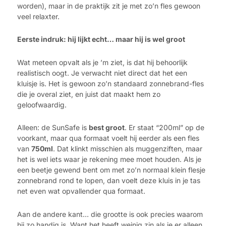
worden), maar in de praktijk zit je met zo’n fles gewoon
veel relaxter.
Eerste indruk: hij lijkt echt… maar hij is wel groot
Wat meteen opvalt als je ’m ziet, is dat hij behoorlijk
realistisch oogt. Je verwacht niet direct dat het een
kluisje is. Het is gewoon zo’n standaard zonnebrand-fles
die je overal ziet, en juist dat maakt hem zo
geloofwaardig.
Alleen: de SunSafe is
best groot
. Er staat “200ml” op de
voorkant, maar qua formaat voelt hij eerder als een fles
van
750ml
. Dat klinkt misschien als muggenziften, maar
het is wel iets waar je rekening mee moet houden. Als je
een beetje gewend bent om met zo’n normaal klein flesje
zonnebrand rond te lopen, dan voelt deze kluis in je tas
net even wat opvallender qua formaat.
Aan de andere kant… die grootte is ook precies waarom
hij zo handig is. Want het heeft weinig zin als je er alleen