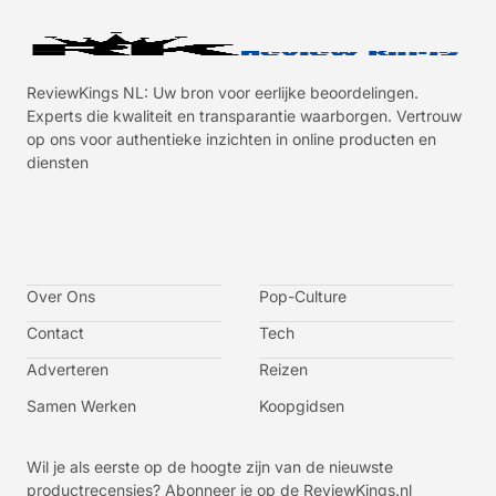
ReviewKings NL: Uw bron voor eerlijke beoordelingen.
Experts die kwaliteit en transparantie waarborgen. Vertrouw
op ons voor authentieke inzichten in online producten en
diensten
I
I
I
I
c
c
c
c
o
o
o
o
n
n
n
n
-
-
-
-
Over Ons
f
t
i
y
Pop-Culture
a
w
n
o
c
i
s
u
Contact
Tech
e
t
t
t
b
t
a
u
o
e
g
b
Adverteren
Reizen
o
r
r
e
k
a
-
m
v
Samen Werken
Koopgidsen
-
1
Wil je als eerste op de hoogte zijn van de nieuwste
productrecensies? Abonneer je op de ReviewKings.nl